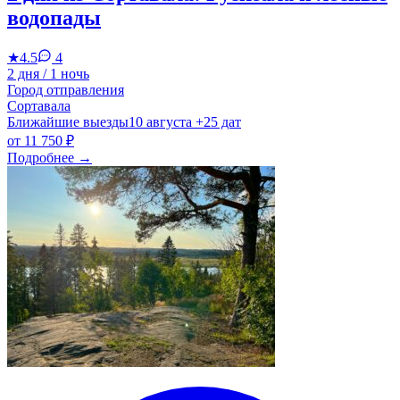
водопады
★
4.5
4
2 дня / 1 ночь
Город отправления
Сортавала
Ближайшие выезды
10 августа
+25 дат
от
11 750 ₽
Подробнее
→