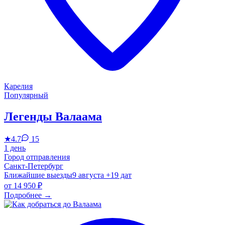
Карелия
Популярный
Легенды Валаама
★
4.7
15
1 день
Город отправления
Санкт-Петербург
Ближайшие выезды
9 августа
+19 дат
от
14 950 ₽
Подробнее
→