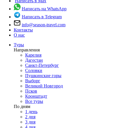
Написать в Max
Написать на WhatsApp
Написать в Telegram
info@season-travel.com
Контакты
О нас
Туры
Направления
Карелия
Дагестан
Санкт-Петербург
Соловки
Пушкинские горы
Выборг
Великий Новгород
Псков
Кронштадт
Все туры
По дням
1 день
2 дня
3 дня
4 дня