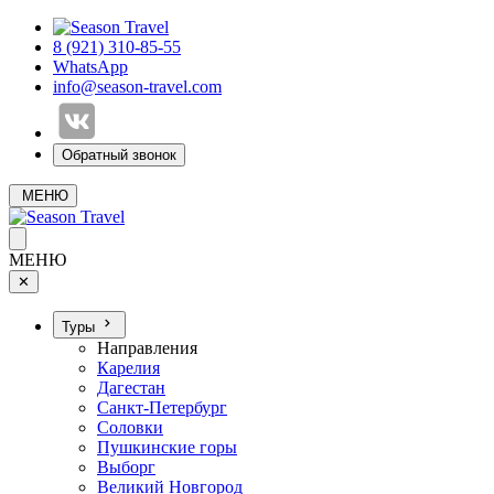
8 (921) 310-85-55
WhatsApp
info@season-travel.com
Обратный звонок
МЕНЮ
МЕНЮ
✕
Туры
Направления
Карелия
Дагестан
Санкт-Петербург
Соловки
Пушкинские горы
Выборг
Великий Новгород