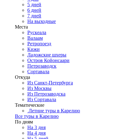
5 дней
6 дней
7 дней
На выходные
Места
Рускеала
Валаам
Ретропоезд
Кижи
Ладожские шхеры
Остров Койонсаари
Петрозаводск
Сортавала
Откуда
Из Санкт-Петербурга
Из Москвы
Из Петрозаводска
Из Сортавала
Тематические
Летние туры в Карелию
Все туры в Карелию
По дням
На 3 дня
На 4 дня
На 5 дней