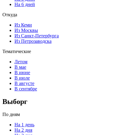
На 6 дней
Откуда
Из Кеми
Из Москвы
Из Санкт-Петербурга
Из Петрозаводска
Тематические
Летом
В мае
В июне
В июле
В августе
В сентябре
Выборг
По дням
На 1 день
На 2 дня