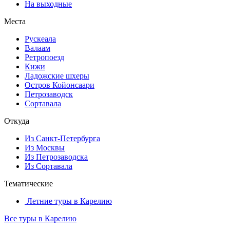
На выходные
Места
Рускеала
Валаам
Ретропоезд
Кижи
Ладожские шхеры
Остров Койонсаари
Петрозаводск
Сортавала
Откуда
Из Санкт-Петербурга
Из Москвы
Из Петрозаводска
Из Сортавала
Тематические
Летние туры в Карелию
Все туры в Карелию