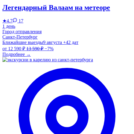
Легендарный Валаам на метеоре
★
4.7
17
1 день
Город отправления
Санкт-Петербург
Ближайшие выезды
9 августа
+42 дат
от
12 590 ₽
13 590 ₽
−7%
Подробнее
→