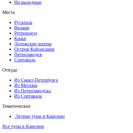
На выходные
Места
Рускеала
Валаам
Ретропоезд
Кижи
Ладожские шхеры
Остров Койонсаари
Петрозаводск
Сортавала
Откуда
Из Санкт-Петербурга
Из Москвы
Из Петрозаводска
Из Сортавала
Тематические
Летние туры в Карелию
Все туры в Карелию