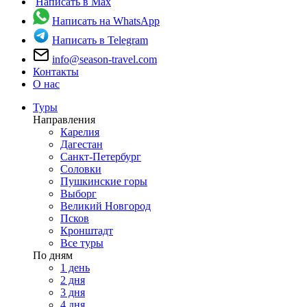
Написать в Max
Написать на WhatsApp
Написать в Telegram
info@season-travel.com
Контакты
О нас
Туры
Направления
Карелия
Дагестан
Санкт-Петербург
Соловки
Пушкинские горы
Выборг
Великий Новгород
Псков
Кронштадт
Все туры
По дням
1 день
2 дня
3 дня
4 дня