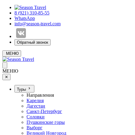
8 (921) 310-85-55
WhatsApp
info@season-travel.com
Обратный звонок
МЕНЮ
МЕНЮ
✕
Туры
Направления
Карелия
Дагестан
Санкт-Петербург
Соловки
Пушкинские горы
Выборг
Великий Новгород