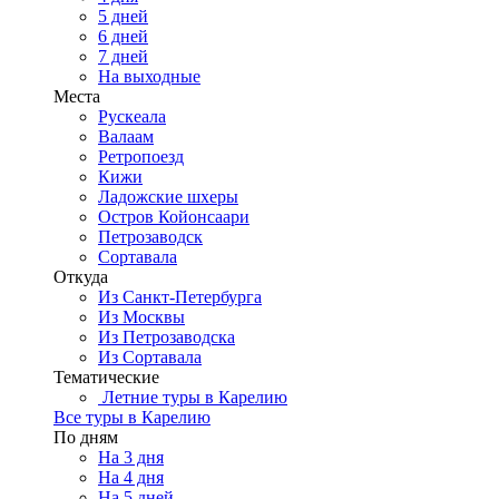
5 дней
6 дней
7 дней
На выходные
Места
Рускеала
Валаам
Ретропоезд
Кижи
Ладожские шхеры
Остров Койонсаари
Петрозаводск
Сортавала
Откуда
Из Санкт-Петербурга
Из Москвы
Из Петрозаводска
Из Сортавала
Тематические
Летние туры в Карелию
Все туры в Карелию
По дням
На 3 дня
На 4 дня
На 5 дней