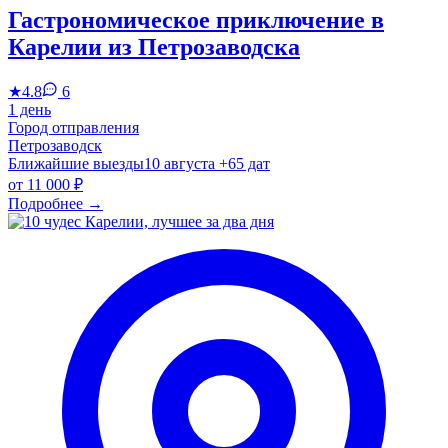
Гастрономическое приключение в
Карелии из Петрозаводска
★
4.8
6
1 день
Город отправления
Петрозаводск
Ближайшие выезды
10 августа
+65 дат
от
11 000 ₽
Подробнее
→