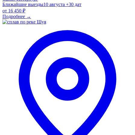
Ближайшие выезды
10 августа
+30 дат
от
16 450 ₽
Подробнее
→