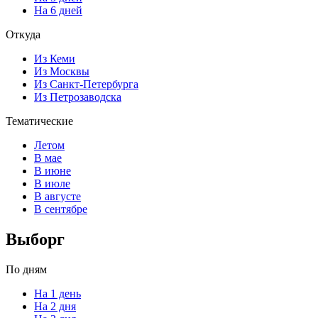
На 6 дней
Откуда
Из Кеми
Из Москвы
Из Санкт-Петербурга
Из Петрозаводска
Тематические
Летом
В мае
В июне
В июле
В августе
В сентябре
Выборг
По дням
На 1 день
На 2 дня