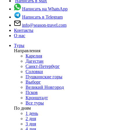
Написать в Max
Написать на WhatsApp
Написать в Telegram
info@season-travel.com
Контакты
О нас
Туры
Направления
Карелия
Дагестан
Санкт-Петербург
Соловки
Пушкинские горы
Выборг
Великий Новгород
Псков
Кронштадт
Все туры
По дням
1 день
2 дня
3 дня
4 дня