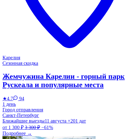
Карелия
Сезонная скидка
Жемчужина Карелии - горный парк
Рускеала и популярные места
★
4.7
94
1 день
Город отправления
Санкт-Петербург
Ближайшие выезды
11 августа
+201 дат
от
1 300 ₽
3 300 ₽
−61%
Подробнее
→