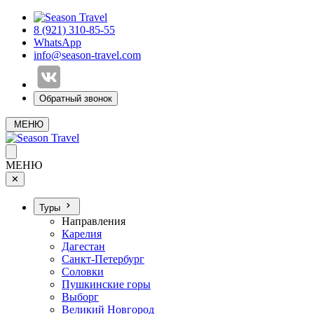
8 (921) 310-85-55
WhatsApp
info@season-travel.com
Обратный звонок
МЕНЮ
МЕНЮ
✕
Туры
Направления
Карелия
Дагестан
Санкт-Петербург
Соловки
Пушкинские горы
Выборг
Великий Новгород