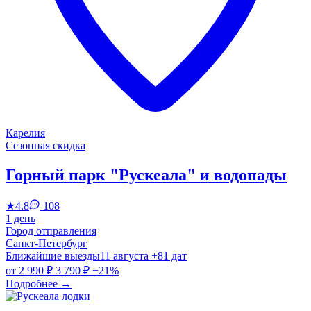
Карелия
Сезонная скидка
Горный парк "Рускеала" и водопады
★
4.8
108
1 день
Город отправления
Санкт-Петербург
Ближайшие выезды
11 августа
+81 дат
от
2 990 ₽
3 790 ₽
−21%
Подробнее
→