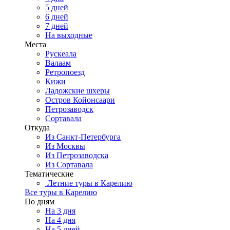
5 дней
6 дней
7 дней
На выходные
Места
Рускеала
Валаам
Ретропоезд
Кижи
Ладожские шхеры
Остров Койонсаари
Петрозаводск
Сортавала
Откуда
Из Санкт-Петербурга
Из Москвы
Из Петрозаводска
Из Сортавала
Тематические
Летние туры в Карелию
Все туры в Карелию
По дням
На 3 дня
На 4 дня
На 5 дней