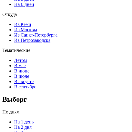
На 6 дней
Откуда
Из Кеми
Из Москвы
Из Санкт-Петербурга
Из Петрозаводска
Тематические
Летом
В мае
В июне
В июле
В августе
В сентябре
Выборг
По дням
На 1 день
На 2 дня