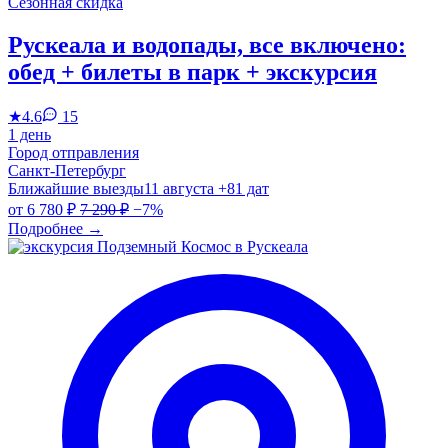
Сезонная скидка
Рускеала и водопады, все включено:
обед + билеты в парк + экскурсия
★
4.6
15
1 день
Город отправления
Санкт-Петербург
Ближайшие выезды
11 августа
+81 дат
от
6 780 ₽
7 290 ₽
−7%
Подробнее
→