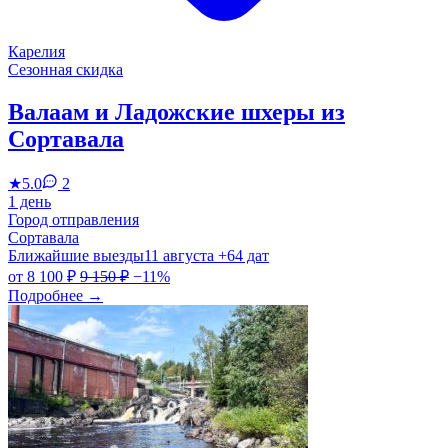
Карелия
Сезонная скидка
Валаам и Ладожские шхеры из
Сортавала
★
5.0
2
1 день
Город отправления
Сортавала
Ближайшие выезды
11 августа
+64 дат
от
8 100 ₽
9 150 ₽
−11%
Подробнее
→