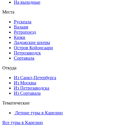
На выходные
Места
Рускеала
Валаам
Ретропоезд
Кижи
Ладожские шхеры
Остров Койонсаари
Петрозаводск
Сортавала
Откуда
Из Санкт-Петербурга
Из Москвы
Из Петрозаводска
Из Сортавала
Тематические
Летние туры в Карелию
Все туры в Карелию