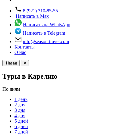
8 (921) 310-85-55
Написать в Max
Написать на WhatsApp
Написать в Telegram
info@season-travel.com
Контакты
О нас
Назад
✕
Туры в Карелию
По дням
1 день
2 дня
3 дня
4 дня
5 дней
6 дней
7 дней