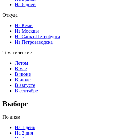
На 6 дней
Откуда
Из Кеми
Из Москвы
Из Санкт-Петербурга
Из Петрозаводска
Тематические
Летом
В мае
В июне
В июле
В августе
В сентябре
Выборг
По дням
На 1 день
На 2 дня