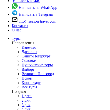
Написать в Max
Написать на WhatsApp
Написать в Telegram
info@season-travel.com
Контакты
О нас
Туры
Направления
Карелия
Дагестан
Санкт-Петербург
Соловки
Пушкинские горы
Выборг
Великий Новгород
Псков
Кронштадт
Все туры
По дням
1 день
2 дня
3 дня
4 дня