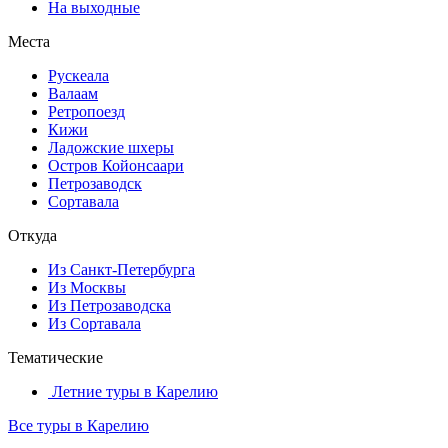
На выходные
Места
Рускеала
Валаам
Ретропоезд
Кижи
Ладожские шхеры
Остров Койонсаари
Петрозаводск
Сортавала
Откуда
Из Санкт-Петербурга
Из Москвы
Из Петрозаводска
Из Сортавала
Тематические
Летние туры в Карелию
Все туры в Карелию