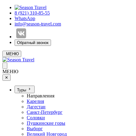
8 (921) 310-85-55
WhatsApp
info@season-travel.com
Обратный звонок
МЕНЮ
МЕНЮ
✕
Туры
Направления
Карелия
Дагестан
Санкт-Петербург
Соловки
Пушкинские горы
Выборг
Великий Новгород