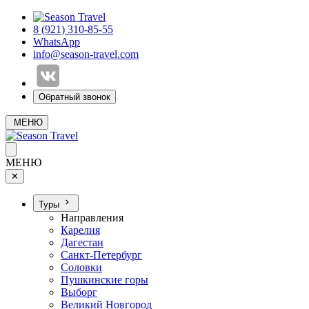
8 (921) 310-85-55
WhatsApp
info@season-travel.com
Обратный звонок
МЕНЮ
МЕНЮ
✕
Туры
Направления
Карелия
Дагестан
Санкт-Петербург
Соловки
Пушкинские горы
Выборг
Великий Новгород