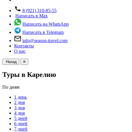
8 (921) 310-85-55
Написать в Max
Написать на WhatsApp
Написать в Telegram
info@season-travel.com
Контакты
О нас
Назад
✕
Туры в Карелию
По дням
1 день
2 дня
3 дня
4 дня
5 дней
6 дней
7 дней