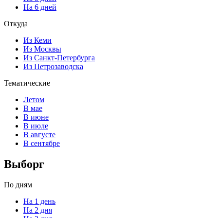
На 6 дней
Откуда
Из Кеми
Из Москвы
Из Санкт-Петербурга
Из Петрозаводска
Тематические
Летом
В мае
В июне
В июле
В августе
В сентябре
Выборг
По дням
На 1 день
На 2 дня