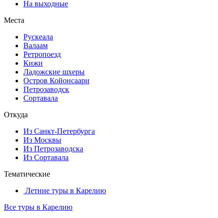
На выходные
Места
Рускеала
Валаам
Ретропоезд
Кижи
Ладожские шхеры
Остров Койонсаари
Петрозаводск
Сортавала
Откуда
Из Санкт-Петербурга
Из Москвы
Из Петрозаводска
Из Сортавала
Тематические
Летние туры в Карелию
Все туры в Карелию