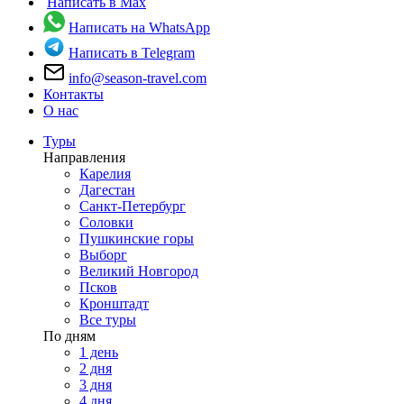
Написать в Max
Написать на WhatsApp
Написать в Telegram
info@season-travel.com
Контакты
О нас
Туры
Направления
Карелия
Дагестан
Санкт-Петербург
Соловки
Пушкинские горы
Выборг
Великий Новгород
Псков
Кронштадт
Все туры
По дням
1 день
2 дня
3 дня
4 дня