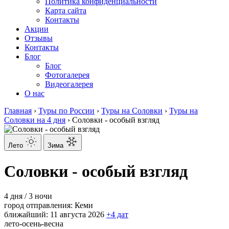
Политика конфиденциальности
Карта сайта
Контакты
Акции
Отзывы
Контакты
Блог
Блог
Фотогалерея
Видеогалерея
О нас
Главная
›
Туры по России
›
Туры на Соловки
›
Туры на
Соловки на 4 дня
›
Соловки - особый взгляд
Лето
Зима
Соловки - особый взгляд
4 дня / 3 ночи
город отправления:
Кеми
ближайший:
11 августа 2026
+4 дат
лето-осень-весна