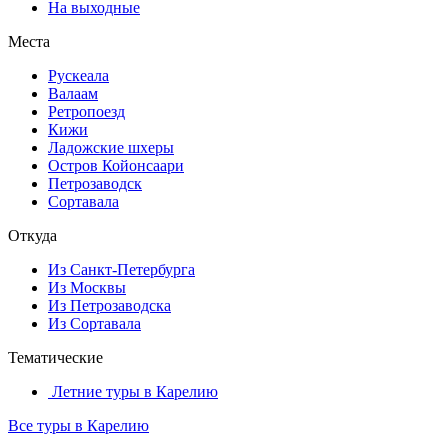
На выходные
Места
Рускеала
Валаам
Ретропоезд
Кижи
Ладожские шхеры
Остров Койонсаари
Петрозаводск
Сортавала
Откуда
Из Санкт-Петербурга
Из Москвы
Из Петрозаводска
Из Сортавала
Тематические
Летние туры в Карелию
Все туры в Карелию