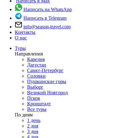
Написать в Max
Написать на WhatsApp
Написать в Telegram
info@season-travel.com
Контакты
О нас
Туры
Направления
Карелия
Дагестан
Санкт-Петербург
Соловки
Пушкинские горы
Выборг
Великий Новгород
Псков
Кронштадт
Все туры
По дням
1 день
2 дня
3 дня
4 дня