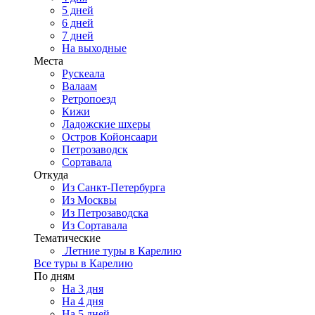
5 дней
6 дней
7 дней
На выходные
Места
Рускеала
Валаам
Ретропоезд
Кижи
Ладожские шхеры
Остров Койонсаари
Петрозаводск
Сортавала
Откуда
Из Санкт-Петербурга
Из Москвы
Из Петрозаводска
Из Сортавала
Тематические
Летние туры в Карелию
Все туры в Карелию
По дням
На 3 дня
На 4 дня
На 5 дней