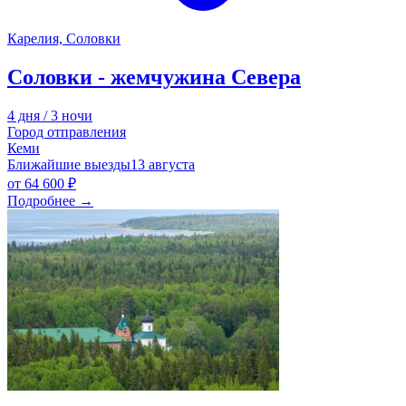
Карелия, Соловки
Соловки - жемчужина Севера
4 дня / 3 ночи
Город отправления
Кеми
Ближайшие выезды
13 августа
от
64 600 ₽
Подробнее
→