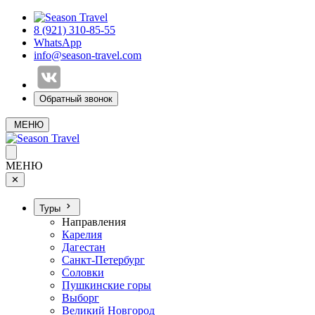
8 (921) 310-85-55
WhatsApp
info@season-travel.com
Обратный звонок
МЕНЮ
МЕНЮ
✕
Туры
Направления
Карелия
Дагестан
Санкт-Петербург
Соловки
Пушкинские горы
Выборг
Великий Новгород