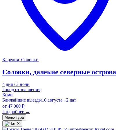
Карелия, Соловки
Соловки, далекие северные острова
4 дня / 3 ночи
Город отправления
Кеми
Ближайшие выезды
10 августа
+2 дат
от
47 000 ₽
Подробнее
→
Меню тура
✕
8 (921) 310-85-55
info@season-travel.com