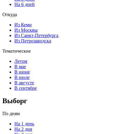
На 6 дней
Откуда
Из Кеми
Из Москвы
Из Санкт-Петербурга
Из Петрозаводска
Тематические
Летом
В мае
В июне
В июле
В августе
В сентябре
Выборг
По дням
На 1 день
На 2 дня