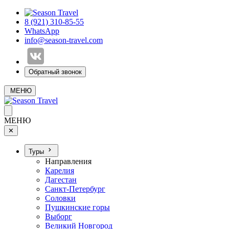
8 (921) 310-85-55
WhatsApp
info@season-travel.com
Обратный звонок
МЕНЮ
МЕНЮ
✕
Туры
Направления
Карелия
Дагестан
Санкт-Петербург
Соловки
Пушкинские горы
Выборг
Великий Новгород