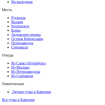
На выходные
Места
Рускеала
Валаам
Ретропоезд
Кижи
Ладожские шхеры
Остров Койонсаари
Петрозаводск
Сортавала
Откуда
Из Санкт-Петербурга
Из Москвы
Из Петрозаводска
Из Сортавала
Тематические
Летние туры в Карелию
Все туры в Карелию