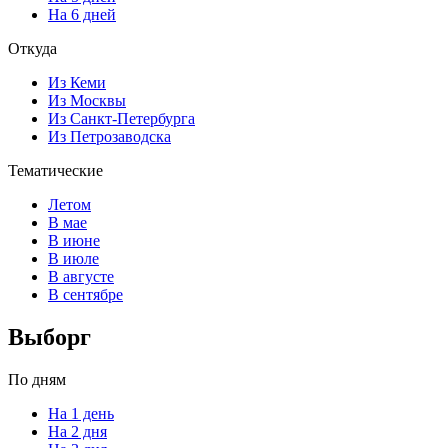
На 6 дней
Откуда
Из Кеми
Из Москвы
Из Санкт-Петербурга
Из Петрозаводска
Тематические
Летом
В мае
В июне
В июле
В августе
В сентябре
Выборг
По дням
На 1 день
На 2 дня