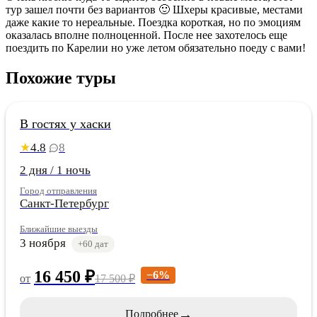
тур зашел почти без вариантов 🙂 Шхеры красивые, местами
даже какие то нереальные. Поездка короткая, но по эмоциям
оказалась вполне полноценной. После нее захотелось еще
поездить по Карелии но уже летом обязательно поеду с вами!
Похожие туры
Карелия
Акция на зимние даты
В гостях у хаски
Сезонная скидка
4.8
8
★
2 дня / 1 ночь
Город отправления
Санкт-Петербург
Ближайшие выезды
3 ноября
+60 дат
16 450 ₽
−6%
от
17 500 ₽
→
Подробнее