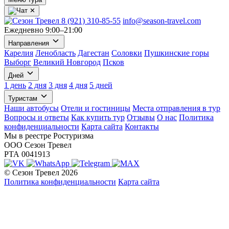
✕
8 (921) 310-85-55
info@season-travel.com
Ежедневно 9:00–21:00
Направления
Карелия
Ленобласть
Дагестан
Соловки
Пушкинские горы
Выборг
Великий Новгород
Псков
Дней
1 день
2 дня
3 дня
4 дня
5 дней
Туристам
Наши автобусы
Отели и гостиницы
Места отправления в тур
Вопросы и ответы
Как купить тур
Отзывы
О нас
Политика
конфиденциальности
Карта сайта
Контакты
Мы в реестре Ростуризма
ООО Сезон Тревел
РТА 0041913
© Сезон Тревел 2026
Политика конфиденциальности
Карта сайта