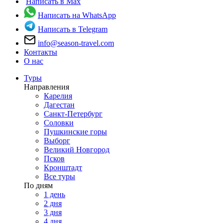
Написать в Max
Написать на WhatsApp
Написать в Telegram
info@season-travel.com
Контакты
О нас
Туры
Направления
Карелия
Дагестан
Санкт-Петербург
Соловки
Пушкинские горы
Выборг
Великий Новгород
Псков
Кронштадт
Все туры
По дням
1 день
2 дня
3 дня
4 дня