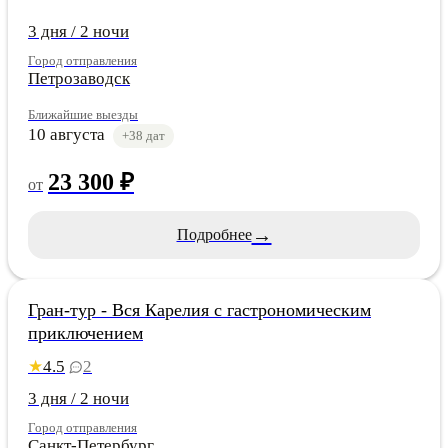
3 дня / 2 ночи
Город отправления
Петрозаводск
Ближайшие выезды
10 августа
+38 дат
23 300 ₽
от
→
Подробнее
Карелия
Хит
Гран-тур - Вся Карелия с гастрономическим
приключением
4.5
2
★
3 дня / 2 ночи
Город отправления
Санкт-Петербург