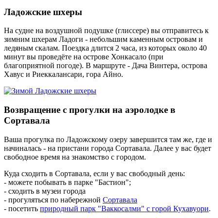
Ладожские шхеры
На судне на воздушной подушке (глиссере) вы отправитесь к
зимним шхерам Ладоги - небольшим каменным островам и
ледяным скалам. Поездка длится 2 часа, из которых около 40
минут вы проведёте на острове Хонкасало (при
благоприятной погоде). В маршруте - Дача Винтера, острова
Хавус и Риеккалансари, гора Айно.
Возвращение с прогулки на аэролодке в
Сортавала
Ваша прогулка по Ладожскому озеру завершится там же, где и
начиналась - на пристани города Сортавала. Далее у вас будет
свободное время на знакомство с городом.
Куда сходить в Сортавала, если у вас свободный день:
- можете побывать в парке "Бастион";
- сходить в музеи города
- прогуляться по набережной
Сортавала
- посетить
природный парк "Ваккосалми" с горой Кухавуори
.