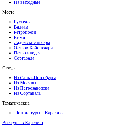
На выходные
Места
Рускеала
Валаам
Ретропоезд
Кижи
Ладожские шхеры
Остров Койонсаари
Петрозаводск
Сортавала
Откуда
Из Санкт-Петербурга
Из Москвы
Из Петрозаводска
Из Сортавала
Тематические
Летние туры в Карелию
Все туры в Карелию