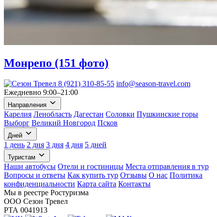
Монрепо (151 фото)
8 (921) 310-85-55
info@season-travel.com
Ежедневно 9:00–21:00
Направления
Карелия
Ленобласть
Дагестан
Соловки
Пушкинские горы
Выборг
Великий Новгород
Псков
Дней
1 день
2 дня
3 дня
4 дня
5 дней
Туристам
Наши автобусы
Отели и гостиницы
Места отправления в тур
Вопросы и ответы
Как купить тур
Отзывы
О нас
Политика
конфиденциальности
Карта сайта
Контакты
Мы в реестре Ростуризма
ООО Сезон Тревел
РТА 0041913