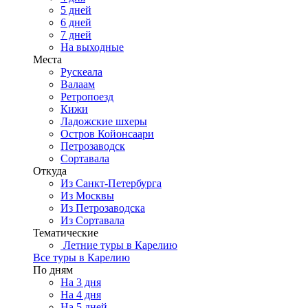
5 дней
6 дней
7 дней
На выходные
Места
Рускеала
Валаам
Ретропоезд
Кижи
Ладожские шхеры
Остров Койонсаари
Петрозаводск
Сортавала
Откуда
Из Санкт-Петербурга
Из Москвы
Из Петрозаводска
Из Сортавала
Тематические
Летние туры в Карелию
Все туры в Карелию
По дням
На 3 дня
На 4 дня
На 5 дней