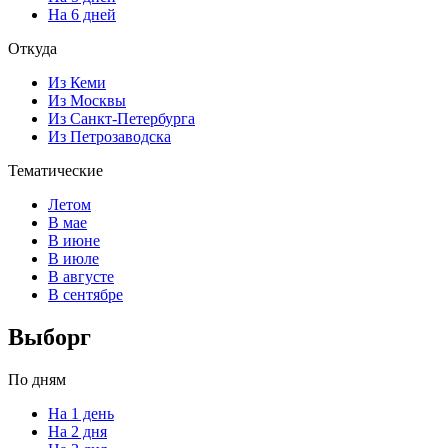
На 6 дней
Откуда
Из Кеми
Из Москвы
Из Санкт-Петербурга
Из Петрозаводска
Тематические
Летом
В мае
В июне
В июле
В августе
В сентябре
Выборг
По дням
На 1 день
На 2 дня