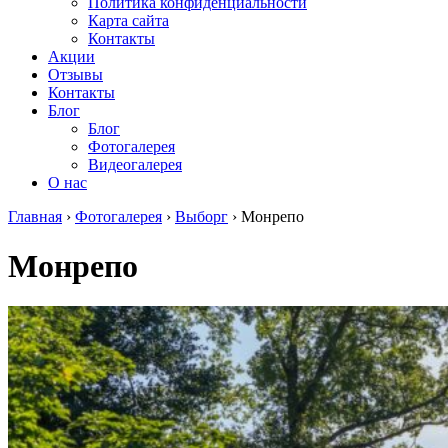
Политика конфиденциальности
Карта сайта
Контакты
Акции
Отзывы
Контакты
Блог
Блог
Фотогалерея
Видеогалерея
О нас
Главная
›
Фотогалерея
›
Выборг
›
Монрепо
Монрепо