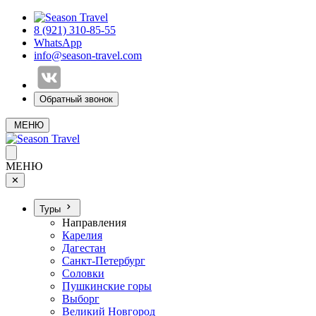
8 (921) 310-85-55
WhatsApp
info@season-travel.com
Обратный звонок
МЕНЮ
МЕНЮ
✕
Туры
Направления
Карелия
Дагестан
Санкт-Петербург
Соловки
Пушкинские горы
Выборг
Великий Новгород