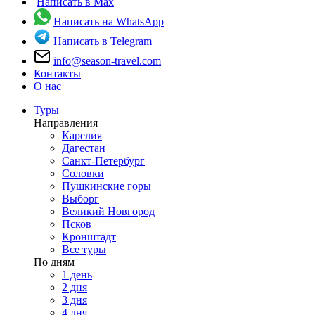
Написать в Max
Написать на WhatsApp
Написать в Telegram
info@season-travel.com
Контакты
О нас
Туры
Направления
Карелия
Дагестан
Санкт-Петербург
Соловки
Пушкинские горы
Выборг
Великий Новгород
Псков
Кронштадт
Все туры
По дням
1 день
2 дня
3 дня
4 дня