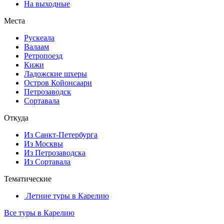
На выходные
Места
Рускеала
Валаам
Ретропоезд
Кижи
Ладожские шхеры
Остров Койонсаари
Петрозаводск
Сортавала
Откуда
Из Санкт-Петербурга
Из Москвы
Из Петрозаводска
Из Сортавала
Тематические
Летние туры в Карелию
Все туры в Карелию