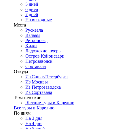
5 дней
6 дней
7 дней
На выходные
Места
Рускеала
Валаам
Ретропоезд
Кижи
Ладожские шхеры
Остров Койонсаари
Петрозаводск
Сортавала
Откуда
Из Санкт-Петербурга
Из Москвы
Из Петрозаводска
Из Сортавала
Тематические
Летние туры в Карелию
Все туры в Карелию
По дням
На 3 дня
На 4 дня
На 5 дней