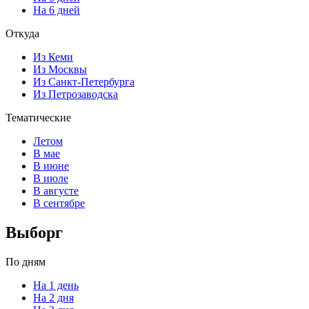
На 6 дней
Откуда
Из Кеми
Из Москвы
Из Санкт-Петербурга
Из Петрозаводска
Тематические
Летом
В мае
В июне
В июле
В августе
В сентябре
Выборг
По дням
На 1 день
На 2 дня