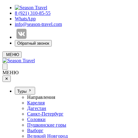
8 (921) 310-85-55
WhatsApp
info@season-travel.com
Обратный звонок
МЕНЮ
МЕНЮ
✕
Туры
Направления
Карелия
Дагестан
Санкт-Петербург
Соловки
Пушкинские горы
Выборг
Великий Новгород