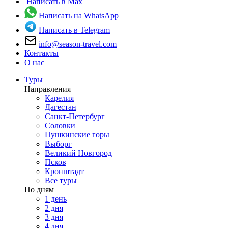
Написать в Max
Написать на WhatsApp
Написать в Telegram
info@season-travel.com
Контакты
О нас
Туры
Направления
Карелия
Дагестан
Санкт-Петербург
Соловки
Пушкинские горы
Выборг
Великий Новгород
Псков
Кронштадт
Все туры
По дням
1 день
2 дня
3 дня
4 дня