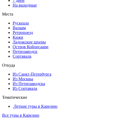
7 дней
На выходные
Места
Рускеала
Валаам
Ретропоезд
Кижи
Ладожские шхеры
Остров Койонсаари
Петрозаводск
Сортавала
Откуда
Из Санкт-Петербурга
Из Москвы
Из Петрозаводска
Из Сортавала
Тематические
Летние туры в Карелию
Все туры в Карелию