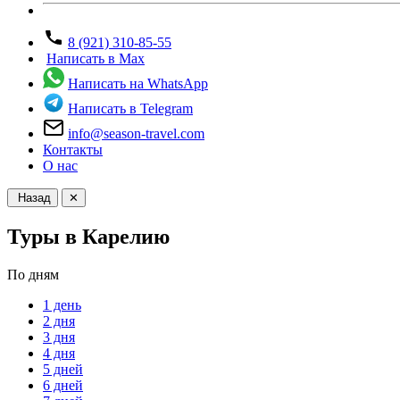
8 (921) 310-85-55
Написать в Max
Написать на WhatsApp
Написать в Telegram
info@season-travel.com
Контакты
О нас
Назад
✕
Туры в Карелию
По дням
1 день
2 дня
3 дня
4 дня
5 дней
6 дней