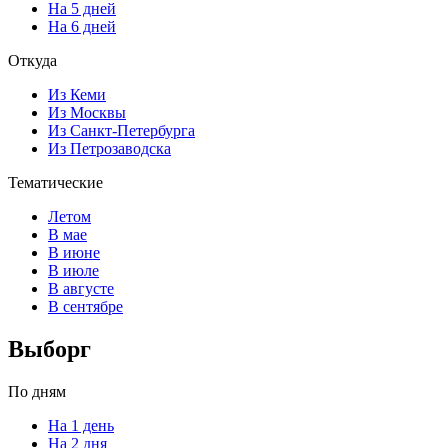
На 5 дней
На 6 дней
Откуда
Из Кеми
Из Москвы
Из Санкт-Петербурга
Из Петрозаводска
Тематические
Летом
В мае
В июне
В июле
В августе
В сентябре
Выборг
По дням
На 1 день
На 2 дня