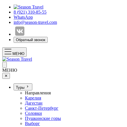
8 (921) 310-85-55
WhatsApp
info@season-travel.com
Обратный звонок
МЕНЮ
МЕНЮ
✕
Туры
Направления
Карелия
Дагестан
Санкт-Петербург
Соловки
Пушкинские горы
Выборг