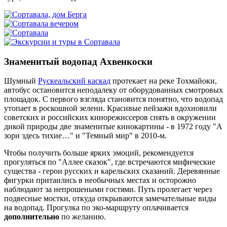
Знаменитый водопад Ахвенкоски
Шумный
Рускеальский каскад
протекает на реке Тохмайоки,
автобус остановится неподалеку от оборудованных смотровых
площадок. С первого взгляда становится понятно, что водопад
утопает в роскошной зелени. Красивые пейзажи вдохновили
советских и российских кинорежиссеров снять в окружении
дикой природы две знаменитые кинокартины - в 1972 году "А
зори здесь тихие…" и "Темный мир" в 2010-м.
Чтобы получить больше ярких эмоций, рекомендуется
прогуляться по "Аллее сказок", где встречаются мифические
существа - герои русских и карельских сказаний. Деревянные
фигурки притаились в необычных местах и осторожно
наблюдают за непрошеными гостями. Путь пролегает через
подвесные мостки, откуда открываются замечательные виды
на водопад. Прогулка по эко-маршруту оплачивается
дополнительно
по желанию.