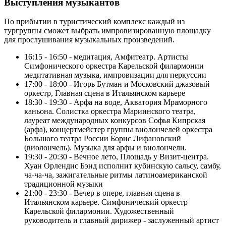
Выступления музыкантов
По прибытии в туристический комплекс каждый из
тургруппы сможет выбрать импровизированную площадку
для прослушивания музыкальных произведений.
16:15 - 16:50 - медитация, Амфитеатр. Артисты
Симфонического оркестра Карельской филармонии
медитативная музыка, импровизации для перкуссии
17:00 - 18:00 - Игорь Бутман и Московский джазовый
оркестр, Главная сцена в Итальянском карьере
18:30 - 19:30 - Арфа на воде, Акватория Мраморного
каньона. Солистка оркестра Мариинского театра,
лауреат международных конкурсов Софья Кипрская
(арфа), концертмейстер группы виолончелей оркестра
Большого театра России Борис Лифановский
(виолончель). Музыка для арфы и виолончели.
19:30 - 20:30 - Вечное лето, Площадь у Визит-центра.
Хуан Орлендис Бэнд исполнит кубинскую сальсу, самбу,
ча-ча-ча, зажигательные ритмы латиноамериканской
традиционной музыки
21:00 - 23:30 - Вечер в опере, главная сцена в
Итальянском карьере. Симфонический оркестр
Карельской филармонии. Художественный
руководитель и главный дирижер - заслуженный артист