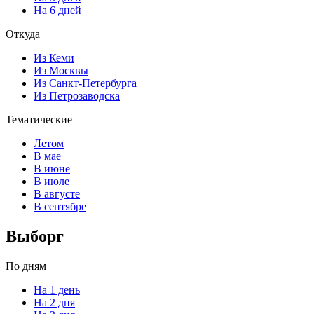
На 6 дней
Откуда
Из Кеми
Из Москвы
Из Санкт-Петербурга
Из Петрозаводска
Тематические
Летом
В мае
В июне
В июле
В августе
В сентябре
Выборг
По дням
На 1 день
На 2 дня