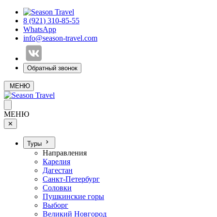
8 (921) 310-85-55
WhatsApp
info@season-travel.com
Обратный звонок
МЕНЮ
МЕНЮ
✕
Туры
Направления
Карелия
Дагестан
Санкт-Петербург
Соловки
Пушкинские горы
Выборг
Великий Новгород