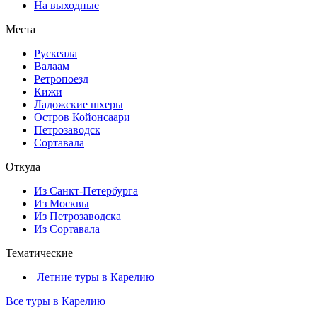
На выходные
Места
Рускеала
Валаам
Ретропоезд
Кижи
Ладожские шхеры
Остров Койонсаари
Петрозаводск
Сортавала
Откуда
Из Санкт-Петербурга
Из Москвы
Из Петрозаводска
Из Сортавала
Тематические
Летние туры в Карелию
Все туры в Карелию