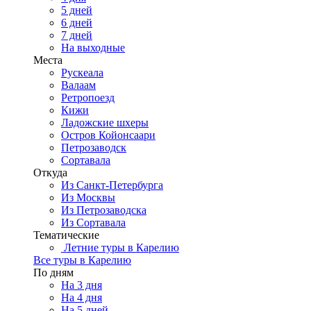
5 дней
6 дней
7 дней
На выходные
Места
Рускеала
Валаам
Ретропоезд
Кижи
Ладожские шхеры
Остров Койонсаари
Петрозаводск
Сортавала
Откуда
Из Санкт-Петербурга
Из Москвы
Из Петрозаводска
Из Сортавала
Тематические
Летние туры в Карелию
Все туры в Карелию
По дням
На 3 дня
На 4 дня
На 5 дней