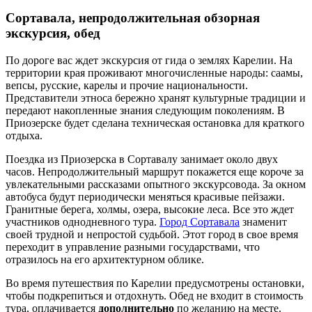
Сортавала, непродолжительная обзорная
экскурсия, обед
По дороге вас ждет экскурсия от гида о землях Карелии. На
территории края проживают многочисленные народы: саамы,
вепсы, русские, карелы и прочие национальности.
Представители этноса бережно хранят культурные традиции и
передают накопленные знания следующим поколениям. В
Приозерске будет сделана техническая остановка для краткого
отдыха.
Поездка из Приозерска в Сортавалу занимает около двух
часов. Непродолжительный маршрут покажется еще короче за
увлекательными рассказами опытного экскурсовода. За окном
автобуса будут периодически меняться красивые пейзажи.
Гранитные берега, холмы, озера, высокие леса. Все это ждет
участников однодневного тура.
Город Сортавала
знаменит
своей трудной и непростой судьбой. Этот город в свое время
переходит в управление разными государствами, что
отразилось на его архитектурном облике.
Во время путешествия по Карелии предусмотрены остановки,
чтобы подкрепиться и отдохнуть. Обед не входит в стоимость
тура, оплачивается
дополнительно
по желанию на месте.