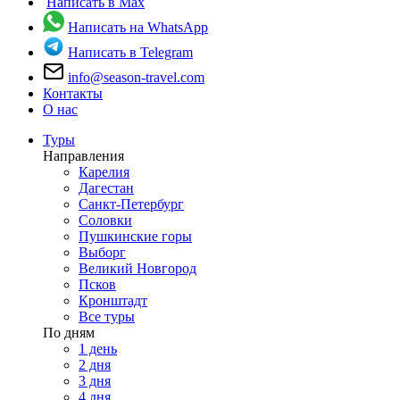
Написать в Max
Написать на WhatsApp
Написать в Telegram
info@season-travel.com
Контакты
О нас
Туры
Направления
Карелия
Дагестан
Санкт-Петербург
Соловки
Пушкинские горы
Выборг
Великий Новгород
Псков
Кронштадт
Все туры
По дням
1 день
2 дня
3 дня
4 дня