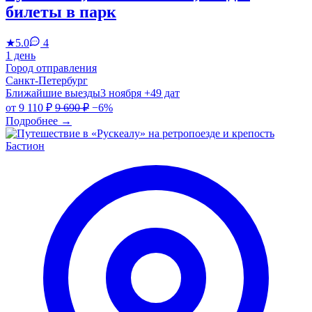
билеты в парк
★
5.0
4
1 день
Город отправления
Санкт-Петербург
Ближайшие выезды
3 ноября
+49 дат
от
9 110 ₽
9 690 ₽
−6%
Подробнее
→