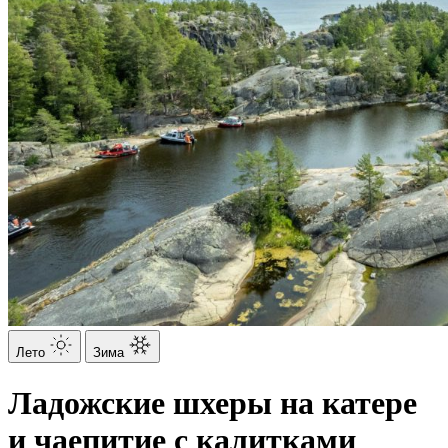
Лето
Зима
Ладожские шхеры на катере
и чаепитие с калитками