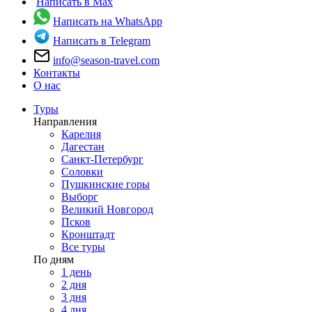
Написать в Max
Написать на WhatsApp
Написать в Telegram
info@season-travel.com
Контакты
О нас
Туры
Направления
Карелия
Дагестан
Санкт-Петербург
Соловки
Пушкинские горы
Выборг
Великий Новгород
Псков
Кронштадт
Все туры
По дням
1 день
2 дня
3 дня
4 дня