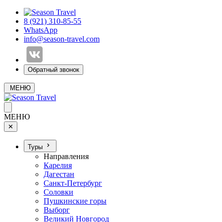
8 (921) 310-85-55
WhatsApp
info@season-travel.com
Обратный звонок
МЕНЮ
МЕНЮ
✕
Туры
Направления
Карелия
Дагестан
Санкт-Петербург
Соловки
Пушкинские горы
Выборг
Великий Новгород