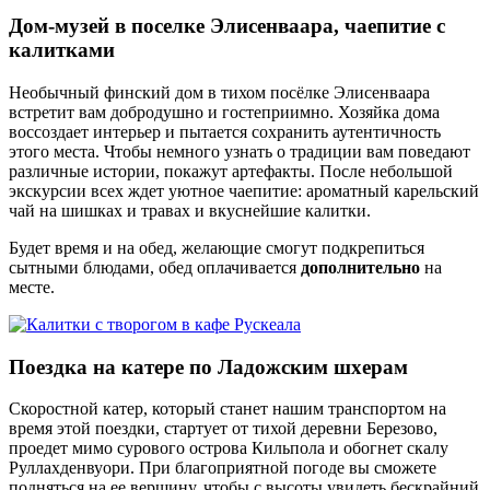
Дом-музей в поселке Элисенваара, чаепитие с
калитками
Необычный финский дом в тихом посёлке Элисенваара
встретит вам добродушно и гостеприимно. Хозяйка дома
воссоздает интерьер и пытается сохранить аутентичность
этого места. Чтобы немного узнать о традиции вам поведают
различные истории, покажут артефакты. После небольшой
экскурсии всех ждет уютное чаепитие: ароматный карельский
чай на шишках и травах и вкуснейшие калитки.
Будет время и на обед, желающие смогут подкрепиться
сытными блюдами, обед оплачивается
дополнительно
на
месте.
Поездка на катере по Ладожским шхерам
Скоростной катер, который станет нашим транспортом на
время этой поездки, стартует от тихой деревни Березово,
проедет мимо сурового острова Кильпола и обогнет скалу
Руллахденвуори. При благоприятной погоде вы сможете
подняться на ее вершину, чтобы с высоты увидеть бескрайний