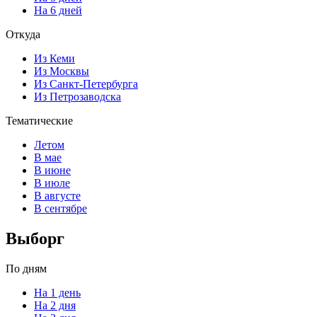
На 6 дней
Откуда
Из Кеми
Из Москвы
Из Санкт-Петербурга
Из Петрозаводска
Тематические
Летом
В мае
В июне
В июле
В августе
В сентябре
Выборг
По дням
На 1 день
На 2 дня