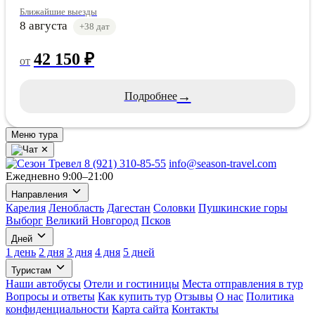
Ближайшие выезды
8 августа
+38 дат
42 150 ₽
от
→
Подробнее
Меню тура
✕
8 (921) 310-85-55
info@season-travel.com
Ежедневно 9:00–21:00
Направления
Карелия
Ленобласть
Дагестан
Соловки
Пушкинские горы
Выборг
Великий Новгород
Псков
Дней
1 день
2 дня
3 дня
4 дня
5 дней
Туристам
Наши автобусы
Отели и гостиницы
Места отправления в тур
Вопросы и ответы
Как купить тур
Отзывы
О нас
Политика
конфиденциальности
Карта сайта
Контакты