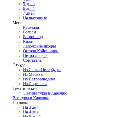
5 дней
6 дней
7 дней
На выходные
Места
Рускеала
Валаам
Ретропоезд
Кижи
Ладожские шхеры
Остров Койонсаари
Петрозаводск
Сортавала
Откуда
Из Санкт-Петербурга
Из Москвы
Из Петрозаводска
Из Сортавала
Тематические
Летние туры в Карелию
Все туры в Карелию
По дням
На 3 дня
На 4 дня
На 5 дней