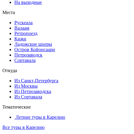
На выходные
Места
Рускеала
Валаам
Ретропоезд
Кижи
Ладожские шхеры
Остров Койонсаари
Петрозаводск
Сортавала
Откуда
Из Санкт-Петербурга
Из Москвы
Из Петрозаводска
Из Сортавала
Тематические
Летние туры в Карелию
Все туры в Карелию