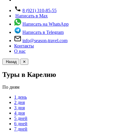
8 (921) 310-85-55
Написать в Max
Написать на WhatsApp
Написать в Telegram
info@season-travel.com
Контакты
О нас
Назад
✕
Туры в Карелию
По дням
1 день
2 дня
3 дня
4 дня
5 дней
6 дней
7 дней