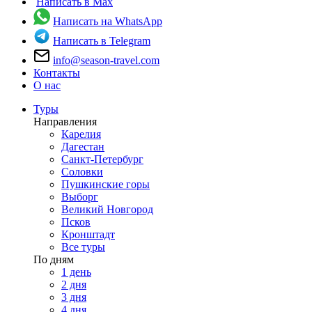
Написать в Max
Написать на WhatsApp
Написать в Telegram
info@season-travel.com
Контакты
О нас
Туры
Направления
Карелия
Дагестан
Санкт-Петербург
Соловки
Пушкинские горы
Выборг
Великий Новгород
Псков
Кронштадт
Все туры
По дням
1 день
2 дня
3 дня
4 дня