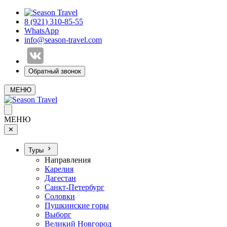
8 (921) 310-85-55
WhatsApp
info@season-travel.com
Обратный звонок
МЕНЮ
МЕНЮ
✕
Туры
Направления
Карелия
Дагестан
Санкт-Петербург
Соловки
Пушкинские горы
Выборг
Великий Новгород