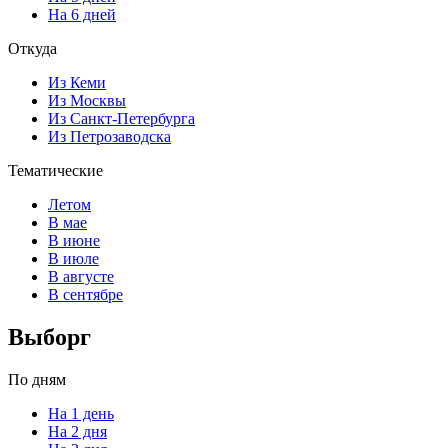
На 6 дней
Откуда
Из Кеми
Из Москвы
Из Санкт-Петербурга
Из Петрозаводска
Тематические
Летом
В мае
В июне
В июле
В августе
В сентябре
Выборг
По дням
На 1 день
На 2 дня