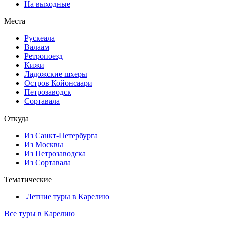
На выходные
Места
Рускеала
Валаам
Ретропоезд
Кижи
Ладожские шхеры
Остров Койонсаари
Петрозаводск
Сортавала
Откуда
Из Санкт-Петербурга
Из Москвы
Из Петрозаводска
Из Сортавала
Тематические
Летние туры в Карелию
Все туры в Карелию