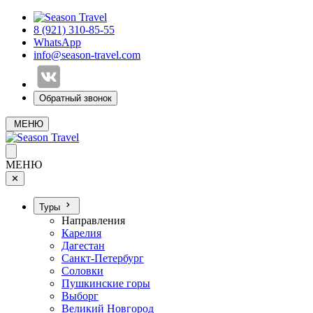
8 (921) 310-85-55
WhatsApp
info@season-travel.com
Обратный звонок
МЕНЮ
МЕНЮ
✕
Туры
Направления
Карелия
Дагестан
Санкт-Петербург
Соловки
Пушкинские горы
Выборг
Великий Новгород