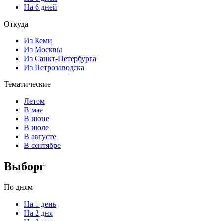
На 6 дней
Откуда
Из Кеми
Из Москвы
Из Санкт-Петербурга
Из Петрозаводска
Тематические
Летом
В мае
В июне
В июле
В августе
В сентябре
Выборг
По дням
На 1 день
На 2 дня