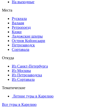
На выходные
Места
Рускеала
Валаам
Ретропоезд
Кижи
Ладожские шхеры
Остров Койонсаари
Петрозаводск
Сортавала
Откуда
Из Санкт-Петербурга
Из Москвы
Из Петрозаводска
Из Сортавала
Тематические
Летние туры в Карелию
Все туры в Карелию