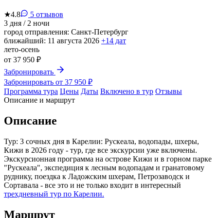
★
4.8
5 отзывов
3 дня / 2 ночи
город отправления:
Санкт-Петербург
ближайший:
11 августа 2026
+14 дат
лето-осень
от
37 950 ₽
Забронировать
Забронировать от 37 950 ₽
Программа тура
Цены
Даты
Включено в тур
Отзывы
Описание и маршрут
Описание
Тур: 3 сочных дня в Карелии: Рускеала, водопады, шхеры,
Кижи в 2026 году - тур, где все экскурсии уже включены.
Экскурсионная программа на острове Кижи и в горном парке
"Рускеала", экспедиция к лесным водопадам и гранатовому
руднику, поездка к Ладожским шхерам, Петрозаводск и
Сортавала - все это и не только входит в интересный
трехдневный тур по Карелии.
Маршрут