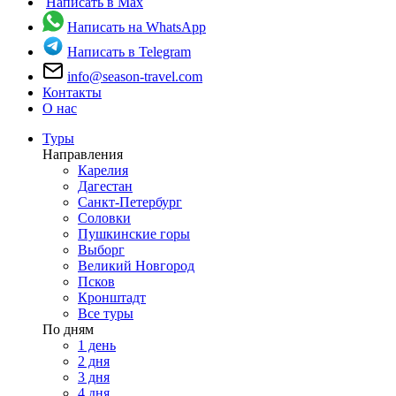
Написать в Max
Написать на WhatsApp
Написать в Telegram
info@season-travel.com
Контакты
О нас
Туры
Направления
Карелия
Дагестан
Санкт-Петербург
Соловки
Пушкинские горы
Выборг
Великий Новгород
Псков
Кронштадт
Все туры
По дням
1 день
2 дня
3 дня
4 дня