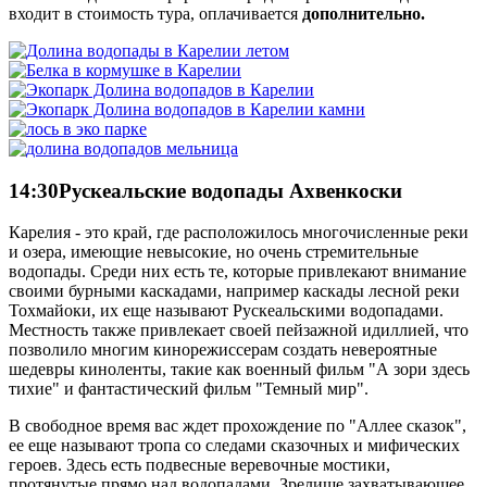
входит в стоимость тура, оплачивается
дополнительно.
14:30
Рускеальские водопады Ахвенкоски
Карелия - это край, где расположилось многочисленные реки
и озера, имеющие невысокие, но очень стремительные
водопады. Среди них есть те, которые привлекают внимание
своими бурными каскадами, например каскады лесной реки
Тохмайоки, их еще называют Рускеальскими водопадами.
Местность также привлекает своей пейзажной идиллией, что
позволило многим кинорежиссерам создать невероятные
шедевры киноленты, такие как военный фильм "А зори здесь
тихие" и фантастический фильм "Темный мир".
В свободное время вас ждет прохождение по "Аллее сказок",
ее еще называют тропа со следами сказочных и мифических
героев. Здесь есть подвесные веревочные мостики,
протянутые прямо над водопадами. Зрелище захватывающее.