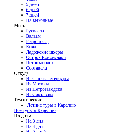
5 дней
6 дней
7 дней
На выходные
Места
Рускеала
Валаам
Ретропоезд
Кижи
Ладожские шхеры
Остров Койонсаари
Петрозаводск
Сортавала
Откуда
Из Санкт-Петербурга
Из Москвы
Из Петрозаводска
Из Сортавала
Тематические
Летние туры в Карелию
Все туры в Карелию
По дням
На 3 дня
На 4 дня
На 5 дней