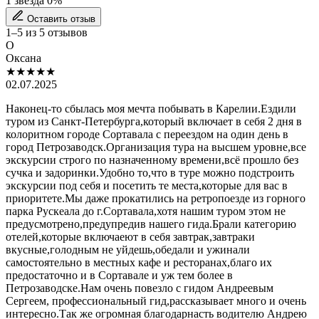
1 звезда
0%
Оставить отзыв
1–5 из 5 отзывов
О
Оксана
★★★★★
02.07.2025
Наконец-то сбылась моя мечта побывать в Карелии.Ездили
туром из Санкт-Петербурга,который включает в себя 2 дня в
колоритном городе Сортавала с переездом на один день в
город Петрозаводск.Организация тура на высшем уровне,все
экскурсии строго по назначенному времени,всё прошло без
сучка и задоринки.Удобно то,что в туре можно подстроить
экскурсии под себя и посетить те места,которые для вас в
приоритете.Мы даже прокатились на ретропоезде из горного
парка Рускеала до г.Сортавала,хотя нашим туром этом не
предусмотрено,предупредив нашего гида.Брали категорию
отелей,которые включаеют в себя завтрак,завтраки
вкусные,голодным не уйдешь,обедали и ужинали
самостоятельно в местных кафе и ресторанах,благо их
предостаточно и в Сортавале и уж тем более в
Петрозаводске.Нам очень повезло с гидом Андреевым
Сергеем, профессиональный гид,рассказывает много и очень
интересно.Так же огромная благодарнасть водителю Андрею