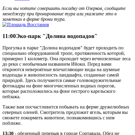
Если вы хотите совершить посадку от Озерков, сообщите
менеджеру при бронирование тура или укажите это в
заметках в форме брони тура.
11:00
Эко-парк "Долина водопадов"
Прогулка в парке "Долина водопадов" будет проходить по
специально оборудованной тропе, протяженность которой,
примерно 1 километр. Она проходит через вечнозеленые леса
до реки с необычным названием Ийоки. Перед вами
откроются невероятные впечатляющие виды на шумные
водопады и живописность ландшафта, созданные самой
природой. Здесь получаются самые головокружительные
фотокадры на фоне многочисленных водных порогов,
которые расположились на фоне пестрого карельского
пейзажа.
Также вам посчастливится побывать на ферме дружелюбных
северных оленей. Смотритель предложит ягель, которым вы
сможете покормить животное, познакомившись с ним
поближе.
13:30
- обеденный перерыв в городе Сортавала. Обед не