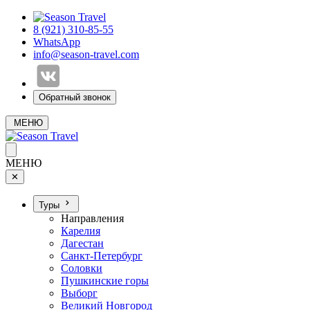
8 (921) 310-85-55
WhatsApp
info@season-travel.com
Обратный звонок
МЕНЮ
МЕНЮ
✕
Туры
Направления
Карелия
Дагестан
Санкт-Петербург
Соловки
Пушкинские горы
Выборг
Великий Новгород