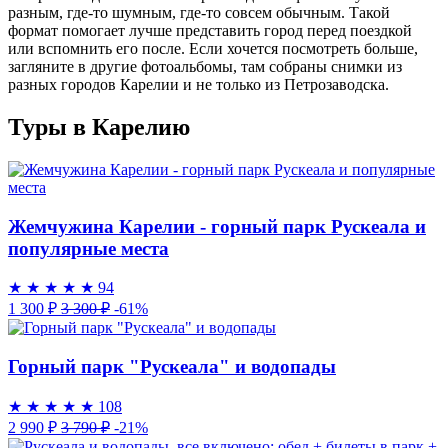
разным, где-то шумным, где-то совсем обычным. Такой
формат помогает лучше представить город перед поездкой
или вспомнить его после. Если хочется посмотреть больше,
загляните в другие фотоальбомы, там собраны снимки из
разных городов Карелии и не только из Петрозаводска.
Туры в Карелию
Жемчужина Карелии - горный парк Рускеала и
популярные места
★
★
★
★
★
94
1 300 ₽
3 300 ₽
-61%
Горный парк "Рускеала" и водопады
★
★
★
★
★
108
2 990 ₽
3 790 ₽
-21%