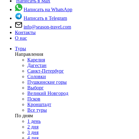
Написать в Max
Написать на WhatsApp
Написать в Telegram
info@season-travel.com
Контакты
О нас
Туры
Направления
Карелия
Дагестан
Санкт-Петербург
Соловки
Пушкинские горы
Выборг
Великий Новгород
Псков
Кронштадт
Все туры
По дням
1 день
2 дня
3 дня
4 дня