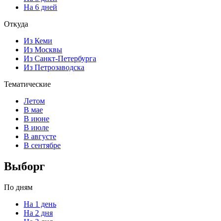
На 6 дней
Откуда
Из Кеми
Из Москвы
Из Санкт-Петербурга
Из Петрозаводска
Тематические
Летом
В мае
В июне
В июле
В августе
В сентябре
Выборг
По дням
На 1 день
На 2 дня