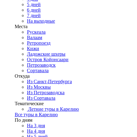
5 дней
6 дней
7 дней
На выходные
Места
Рускеала
Валаам
Ретропоезд
Кижи
Ладожские шхеры
Остров Койонсаари
Петрозаводск
Сортавала
Откуда
Из Санкт-Петербурга
Из Москвы
Из Петрозаводска
Из Сортавала
Тематические
Летние туры в Карелию
Все туры в Карелию
По дням
На 3 дня
На 4 дня
На 5 дней