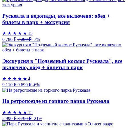
Рускеала и водопады, все включено: обед +
билеты в парк + экскурсия
★
★
★
★
★
15
6 780 ₽
7 290 ₽
-7%
Экскурсия в "Подземный космос Рускеала", все
включено, обед + билеты в парк
★
★
★
★
★
4
9 110 ₽
9 690 ₽
-6%
На ретропоезде из горного парка Рускеала
★
★
★
★
★
15
2 990 ₽
3 790 ₽
-21%