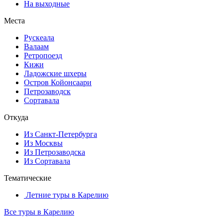
На выходные
Места
Рускеала
Валаам
Ретропоезд
Кижи
Ладожские шхеры
Остров Койонсаари
Петрозаводск
Сортавала
Откуда
Из Санкт-Петербурга
Из Москвы
Из Петрозаводска
Из Сортавала
Тематические
Летние туры в Карелию
Все туры в Карелию