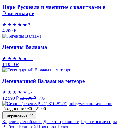
Парк Рускеала и чаепитие с калитками в
Элисенвааре
★
★
★
★
★
2
4 200 ₽
Легенды Валаама
★
★
★
★
★
15
14 950 ₽
Легендарный Валаам на метеоре
★
★
★
★
★
17
12 590 ₽
13 590 ₽
-7%
8 (921) 310-85-55
info@season-travel.com
Ежедневно 9:00–21:00
Направления
Карелия
Ленобласть
Дагестан
Соловки
Пушкинские горы
Выборг
Великий Новгород
Псков