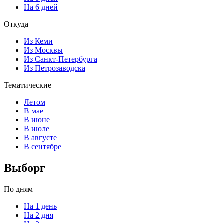
На 6 дней
Откуда
Из Кеми
Из Москвы
Из Санкт-Петербурга
Из Петрозаводска
Тематические
Летом
В мае
В июне
В июле
В августе
В сентябре
Выборг
По дням
На 1 день
На 2 дня