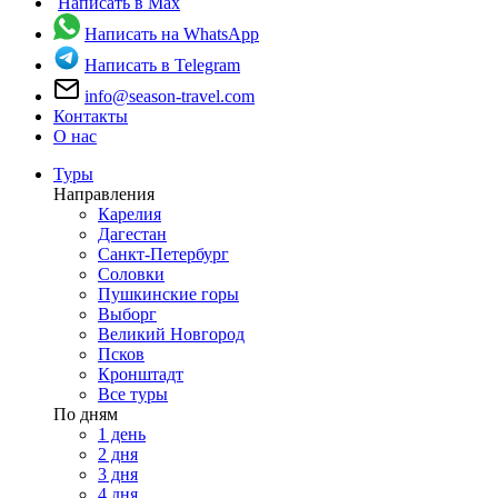
Написать в Max
Написать на WhatsApp
Написать в Telegram
info@season-travel.com
Контакты
О нас
Туры
Направления
Карелия
Дагестан
Санкт-Петербург
Соловки
Пушкинские горы
Выборг
Великий Новгород
Псков
Кронштадт
Все туры
По дням
1 день
2 дня
3 дня
4 дня