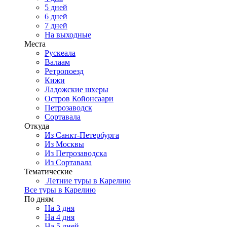
5 дней
6 дней
7 дней
На выходные
Места
Рускеала
Валаам
Ретропоезд
Кижи
Ладожские шхеры
Остров Койонсаари
Петрозаводск
Сортавала
Откуда
Из Санкт-Петербурга
Из Москвы
Из Петрозаводска
Из Сортавала
Тематические
Летние туры в Карелию
Все туры в Карелию
По дням
На 3 дня
На 4 дня
На 5 дней