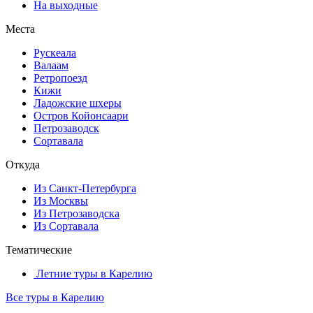
На выходные
Места
Рускеала
Валаам
Ретропоезд
Кижи
Ладожские шхеры
Остров Койонсаари
Петрозаводск
Сортавала
Откуда
Из Санкт-Петербурга
Из Москвы
Из Петрозаводска
Из Сортавала
Тематические
Летние туры в Карелию
Все туры в Карелию