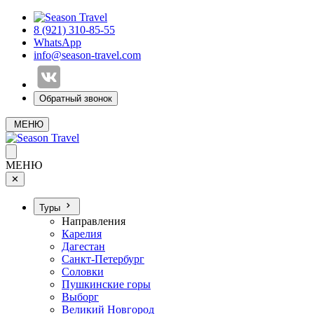
8 (921) 310-85-55
WhatsApp
info@season-travel.com
Обратный звонок
МЕНЮ
МЕНЮ
✕
Туры
Направления
Карелия
Дагестан
Санкт-Петербург
Соловки
Пушкинские горы
Выборг
Великий Новгород