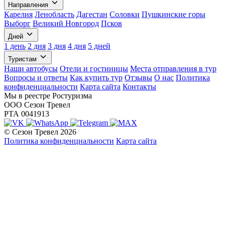
Направления
Карелия
Ленобласть
Дагестан
Соловки
Пушкинские горы
Выборг
Великий Новгород
Псков
Дней
1 день
2 дня
3 дня
4 дня
5 дней
Туристам
Наши автобусы
Отели и гостиницы
Места отправления в тур
Вопросы и ответы
Как купить тур
Отзывы
О нас
Политика
конфиденциальности
Карта сайта
Контакты
Мы в реестре Ростуризма
ООО Сезон Тревел
РТА 0041913
© Сезон Тревел 2026
Политика конфиденциальности
Карта сайта