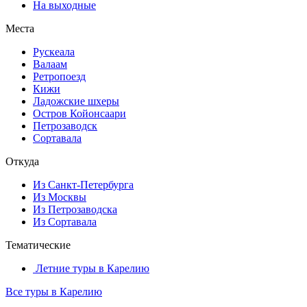
На выходные
Места
Рускеала
Валаам
Ретропоезд
Кижи
Ладожские шхеры
Остров Койонсаари
Петрозаводск
Сортавала
Откуда
Из Санкт-Петербурга
Из Москвы
Из Петрозаводска
Из Сортавала
Тематические
Летние туры в Карелию
Все туры в Карелию