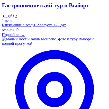
Гастрономический тур в Выборг
★
5.0
2
1 день
Ближайшие выезды
12 августа
+23 дат
от
4 490 ₽
Подробнее
→