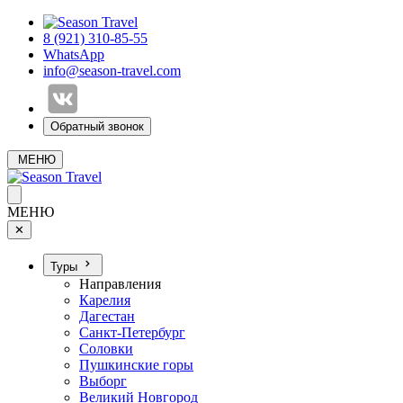
8 (921) 310-85-55
WhatsApp
info@season-travel.com
Обратный звонок
МЕНЮ
МЕНЮ
✕
Туры
Направления
Карелия
Дагестан
Санкт-Петербург
Соловки
Пушкинские горы
Выборг
Великий Новгород