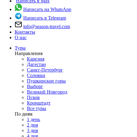
Написать в Max
Написать на WhatsApp
Написать в Telegram
info@season-travel.com
Контакты
О нас
Туры
Направления
Карелия
Дагестан
Санкт-Петербург
Соловки
Пушкинские горы
Выборг
Великий Новгород
Псков
Кронштадт
Все туры
По дням
1 день
2 дня
3 дня
4 дня