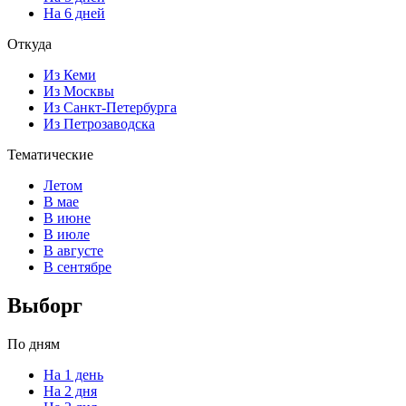
На 6 дней
Откуда
Из Кеми
Из Москвы
Из Санкт-Петербурга
Из Петрозаводска
Тематические
Летом
В мае
В июне
В июле
В августе
В сентябре
Выборг
По дням
На 1 день
На 2 дня