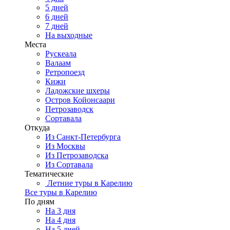
5 дней
6 дней
7 дней
На выходные
Места
Рускеала
Валаам
Ретропоезд
Кижи
Ладожские шхеры
Остров Койонсаари
Петрозаводск
Сортавала
Откуда
Из Санкт-Петербурга
Из Москвы
Из Петрозаводска
Из Сортавала
Тематические
Летние туры в Карелию
Все туры в Карелию
По дням
На 3 дня
На 4 дня
На 5 дней