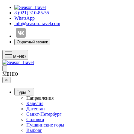
8 (921) 310-85-55
WhatsApp
info@season-travel.com
Обратный звонок
МЕНЮ
МЕНЮ
✕
Туры
Направления
Карелия
Дагестан
Санкт-Петербург
Соловки
Пушкинские горы
Выборг