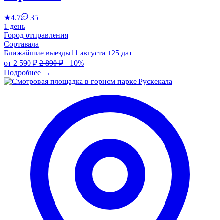
★
4.7
35
1 день
Город отправления
Сортавала
Ближайшие выезды
11 августа
+25 дат
от
2 590 ₽
2 890 ₽
−10%
Подробнее
→