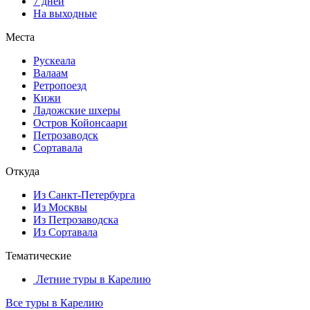
7 дней
На выходные
Места
Рускеала
Валаам
Ретропоезд
Кижи
Ладожские шхеры
Остров Койонсаари
Петрозаводск
Сортавала
Откуда
Из Санкт-Петербурга
Из Москвы
Из Петрозаводска
Из Сортавала
Тематические
Летние туры в Карелию
Все туры в Карелию