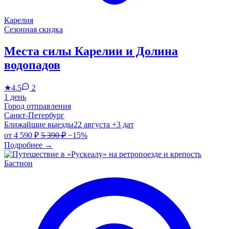
Карелия
Сезонная скидка
Места силы Карелии и Долина
водопадов
★
4.5
2
1 день
Город отправления
Санкт-Петербург
Ближайшие выезды
22 августа
+3 дат
от
4 590 ₽
5 390 ₽
−15%
Подробнее
→