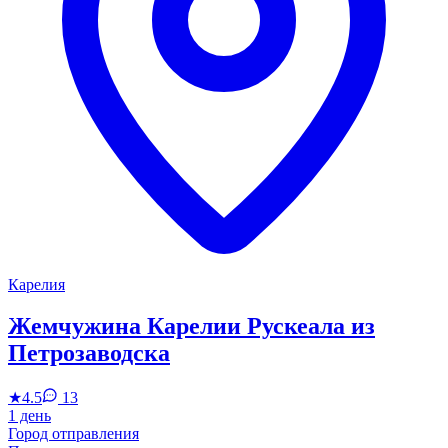
Карелия
Жемчужина Карелии Рускеала из
Петрозаводска
★
4.5
13
1 день
Город отправления