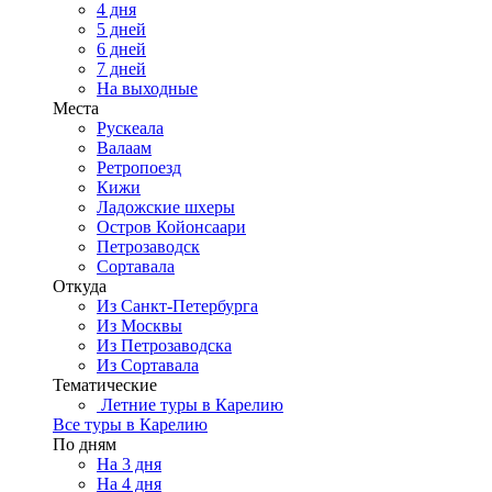
4 дня
5 дней
6 дней
7 дней
На выходные
Места
Рускеала
Валаам
Ретропоезд
Кижи
Ладожские шхеры
Остров Койонсаари
Петрозаводск
Сортавала
Откуда
Из Санкт-Петербурга
Из Москвы
Из Петрозаводска
Из Сортавала
Тематические
Летние туры в Карелию
Все туры в Карелию
По дням
На 3 дня
На 4 дня