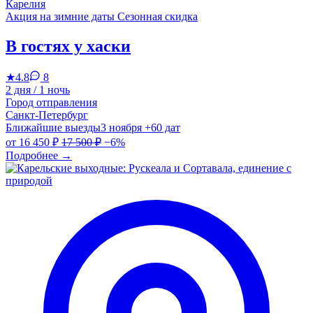
Карелия
Акция на зимние даты
Сезонная скидка
В гостях у хаски
★
4.8
8
2 дня / 1 ночь
Город отправления
Санкт-Петербург
Ближайшие выезды
3 ноября
+60 дат
от
16 450 ₽
17 500 ₽
−6%
Подробнее
→