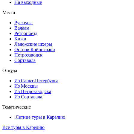
На выходные
Места
Рускеала
Валаам
Ретропоезд
Кижи
Ладожские шхеры
Остров Койонсаари
Петрозаводск
Сортавала
Откуда
Из Санкт-Петербурга
Из Москвы
Из Петрозаводска
Из Сортавала
Тематические
Летние туры в Карелию
Все туры в Карелию