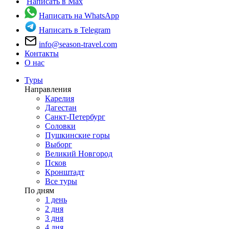
Написать в Max
Написать на WhatsApp
Написать в Telegram
info@season-travel.com
Контакты
О нас
Туры
Направления
Карелия
Дагестан
Санкт-Петербург
Соловки
Пушкинские горы
Выборг
Великий Новгород
Псков
Кронштадт
Все туры
По дням
1 день
2 дня
3 дня
4 дня