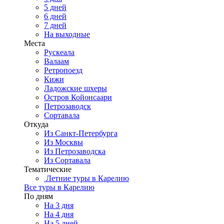
5 дней
6 дней
7 дней
На выходные
Места
Рускеала
Валаам
Ретропоезд
Кижи
Ладожские шхеры
Остров Койонсаари
Петрозаводск
Сортавала
Откуда
Из Санкт-Петербурга
Из Москвы
Из Петрозаводска
Из Сортавала
Тематические
Летние туры в Карелию
Все туры в Карелию
По дням
На 3 дня
На 4 дня
На 5 дней