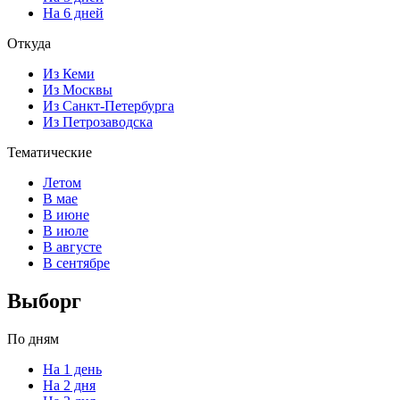
На 6 дней
Откуда
Из Кеми
Из Москвы
Из Санкт-Петербурга
Из Петрозаводска
Тематические
Летом
В мае
В июне
В июле
В августе
В сентябре
Выборг
По дням
На 1 день
На 2 дня