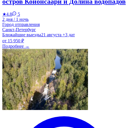
остров Койонсаари и Долина водопадов
★
4.8
5
2 дня / 1 ночь
Город отправления
Санкт-Петербург
Ближайшие выезды
21 августа
+3 дат
от
15 950 ₽
Подробнее
→