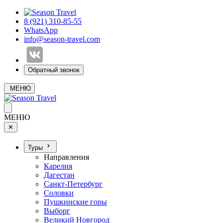
8 (921) 310-85-55
WhatsApp
info@season-travel.com
Обратный звонок
МЕНЮ
МЕНЮ
✕
Туры
Направления
Карелия
Дагестан
Санкт-Петербург
Соловки
Пушкинские горы
Выборг
Великий Новгород