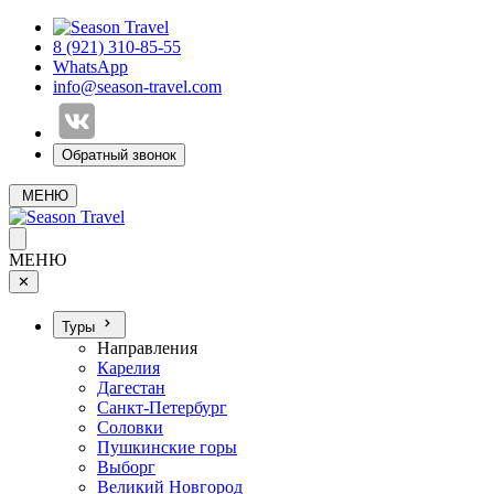
8 (921) 310-85-55
WhatsApp
info@season-travel.com
Обратный звонок
МЕНЮ
МЕНЮ
✕
Туры
Направления
Карелия
Дагестан
Санкт-Петербург
Соловки
Пушкинские горы
Выборг
Великий Новгород