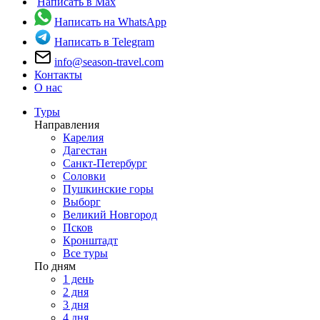
Написать в Max
Написать на WhatsApp
Написать в Telegram
info@season-travel.com
Контакты
О нас
Туры
Направления
Карелия
Дагестан
Санкт-Петербург
Соловки
Пушкинские горы
Выборг
Великий Новгород
Псков
Кронштадт
Все туры
По дням
1 день
2 дня
3 дня
4 дня