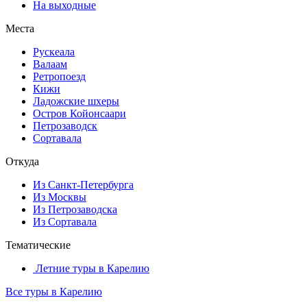
На выходные
Места
Рускеала
Валаам
Ретропоезд
Кижи
Ладожские шхеры
Остров Койонсаари
Петрозаводск
Сортавала
Откуда
Из Санкт-Петербурга
Из Москвы
Из Петрозаводска
Из Сортавала
Тематические
Летние туры в Карелию
Все туры в Карелию