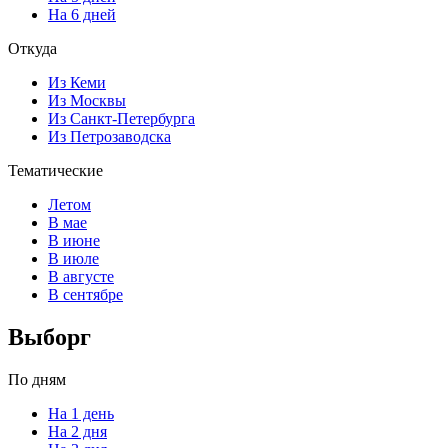
На 6 дней
Откуда
Из Кеми
Из Москвы
Из Санкт-Петербурга
Из Петрозаводска
Тематические
Летом
В мае
В июне
В июле
В августе
В сентябре
Выборг
По дням
На 1 день
На 2 дня