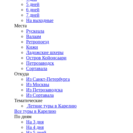
5 дней
6 дней
7 дней
На выходные
Места
Рускеала
Валаам
Ретропоезд
Кижи
Ладожские шхеры
Остров Койонсаари
Петрозаводск
Сортавала
Откуда
Из Санкт-Петербурга
Из Москвы
Из Петрозаводска
Из Сортавала
Тематические
Летние туры в Карелию
Все туры в Карелию
По дням
На 3 дня
На 4 дня
На 5 дней