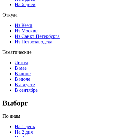
На 6 дней
Откуда
Из Кеми
Из Москвы
Из Санкт-Петербурга
Из Петрозаводска
Тематические
Летом
В мае
В июне
В июле
В августе
В сентябре
Выборг
По дням
На 1 день
На 2 дня