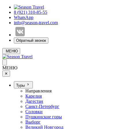
8 (921) 310-85-55
WhatsApp
info@season-travel.com
Обратный звонок
МЕНЮ
МЕНЮ
✕
Туры
Направления
Карелия
Дагестан
Санкт-Петербург
Соловки
Пушкинские горы
Выборг
Великий Новгород