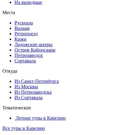
На выходные
Места
Рускеала
Валаам
Ретропоезд
Кижи
Ладожские шхеры
Остров Койонсаари
Петрозаводск
Сортавала
Откуда
Из Санкт-Петербурга
Из Москвы
Из Петрозаводска
Из Сортавала
Тематические
Летние туры в Карелию
Все туры в Карелию