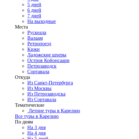
5 дней
6 дней
7 дней
На выходные
Места
Рускеала
Валаам
Ретропоезд
Кижи
Ладожские шхеры
Остров Койонсаари
Петрозаводск
Сортавала
Откуда
Из Санкт-Петербурга
Из Москвы
Из Петрозаводска
Из Сортавала
Тематические
Летние туры в Карелию
Все туры в Карелию
По дням
На 3 дня
На 4 дня
На 5 дней