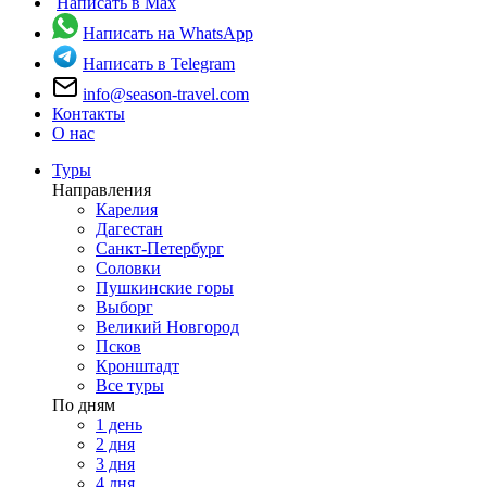
Написать в Max
Написать на WhatsApp
Написать в Telegram
info@season-travel.com
Контакты
О нас
Туры
Направления
Карелия
Дагестан
Санкт-Петербург
Соловки
Пушкинские горы
Выборг
Великий Новгород
Псков
Кронштадт
Все туры
По дням
1 день
2 дня
3 дня
4 дня