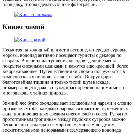
площадку, чтобы сделать сочные фотографии.
Кивач зимой
Несмотря на холодный климат в регионе, и нередко суровые
морозы, водопад активно посещают туристы с декабря по
февраль. В период наступления холодов здешние места
покрыты снежными шапками и кажутся еще красивей, более
завораживающее. Путешественники словно погружаются в
зимнюю сказку полною загадок и тайн. Вокруг царит
благоговейная тишина и только тихий шум каскада,
незамерзающего даже в стужу, красноречиво напоминает о
многовековых тайнах природы.
Зимний лес будто околдовывает волшебными чарами и словно
призывает, чтобы каждый очаровался красотой заснеженных
скал, припорошенных свежим снегом елей и сосен. Гуляя по
протоптанным тропинкам между глубоких сугробов можно
бесконечно наслаждаться морозным, чистым воздухом,
восхитительными панорамами незамерзающего водопада