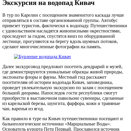
Экскурсия на водопад Кивач
В тур по Карелии с посещением знаменитого каскада лучше
отправляться в составе организованной группы. Автобус
привезет туристов, фактически к водопаду. Путешественники
с удовольствием насладятся живописными окрестностями,
проследуют за гидом, спустятся вниз по оборудованной
лестнице, прогуляются на берегу вдоль шумных потоков,
сделают многочисленные фотографии на память.
Далее экскурсовод предложит посетить дендрарий и музей,
где демонстрируются уникальные образцы живой природы,
экспонаты флоры и фауны. Местный гид расскажет
посетителям об истории водопада Кивач, заповедника,
проведет увлекательную экскурсию по залам с посещением
большой диорамы. Напоследок гости республики смогут
приобрести в выставочном павильоне сувениры, сделанные
из карельской березы, шунгита, фарфора, кожи и травяные
чаи, варенья из ягод.
Как правило в туре на Кивач путешественники посещают и
бальнеологические источники «Марциальные Воды».
Основатель курорта Петр Первый. Прославился источник