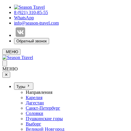
8 (921) 310-85-55
WhatsApp
info@season-travel.com
Обратный звонок
МЕНЮ
МЕНЮ
✕
Туры
Направления
Карелия
Дагестан
Санкт-Петербург
Соловки
Пушкинские горы
Выборг
Великий Новгород