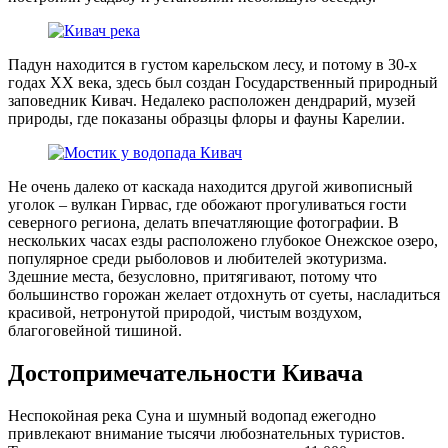
Падун находится в густом карельском лесу, и потому в 30-х
годах XX века, здесь был создан Государственный природный
заповедник Кивач. Недалеко расположен дендрарий, музей
природы, где показаны образцы флоры и фауны Карелии.
Не очень далеко от каскада находится другой живописный
уголок – вулкан Гирвас, где обожают прогуливаться гости
северного региона, делать впечатляющие фотографии. В
нескольких часах езды расположено глубокое Онежское озеро,
популярное среди рыболовов и любителей экотуризма.
Здешние места, безусловно, притягивают, потому что
большинство горожан желает отдохнуть от суеты, насладиться
красивой, нетронутой природой, чистым воздухом,
благоговейной тишиной.
Достопримечательности Кивача
Неспокойная река Суна и шумный водопад ежегодно
привлекают внимание тысячи любознательных туристов.