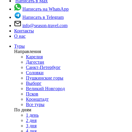
Написать в Max
Написать на WhatsApp
Написать в Telegram
info@season-travel.com
Контакты
О нас
Туры
Направления
Карелия
Дагестан
Санкт-Петербург
Соловки
Пушкинские горы
Выборг
Великий Новгород
Псков
Кронштадт
Все туры
По дням
1 день
2 дня
3 дня
4 дня