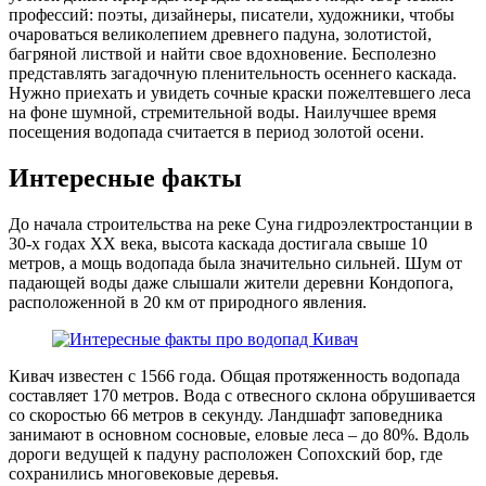
профессий: поэты, дизайнеры, писатели, художники, чтобы
очароваться великолепием древнего падуна, золотистой,
багряной листвой и найти свое вдохновение. Бесполезно
представлять загадочную пленительность осеннего каскада.
Нужно приехать и увидеть сочные краски пожелтевшего леса
на фоне шумной, стремительной воды. Наилучшее время
посещения водопада считается в период золотой осени.
Интересные факты
До начала строительства на реке Суна гидроэлектростанции в
30-х годах XX века, высота каскада достигала свыше 10
метров, а мощь водопада была значительно сильней. Шум от
падающей воды даже слышали жители деревни Кондопога,
расположенной в 20 км от природного явления.
Кивач известен с 1566 года. Общая протяженность водопада
составляет 170 метров. Вода с отвесного склона обрушивается
со скоростью 66 метров в секунду. Ландшафт заповедника
занимают в основном сосновые, еловые леса – до 80%. Вдоль
дороги ведущей к падуну расположен Сопохский бор, где
сохранились многовековые деревья.