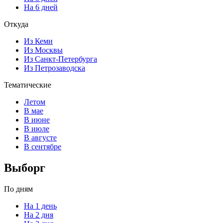
На 6 дней
Откуда
Из Кеми
Из Москвы
Из Санкт-Петербурга
Из Петрозаводска
Тематические
Летом
В мае
В июне
В июле
В августе
В сентябре
Выборг
По дням
На 1 день
На 2 дня