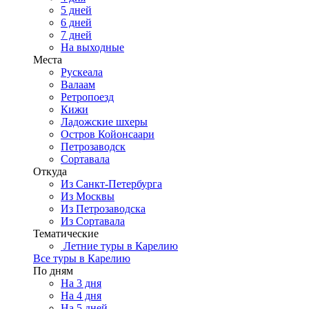
5 дней
6 дней
7 дней
На выходные
Места
Рускеала
Валаам
Ретропоезд
Кижи
Ладожские шхеры
Остров Койонсаари
Петрозаводск
Сортавала
Откуда
Из Санкт-Петербурга
Из Москвы
Из Петрозаводска
Из Сортавала
Тематические
Летние туры в Карелию
Все туры в Карелию
По дням
На 3 дня
На 4 дня
На 5 дней