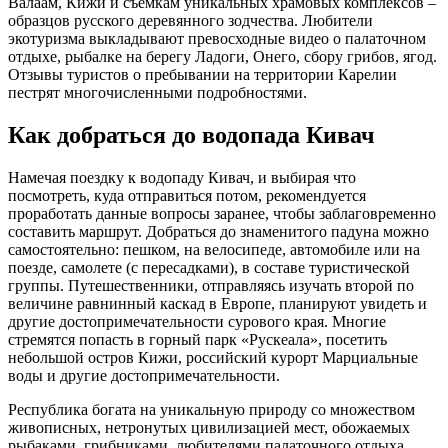
Валаам, Кижи и съемкам уникальных храмовых комплексов –
образцов русского деревянного зодчества. Любители
экотуризма выкладывают превосходные видео о палаточном
отдыхе, рыбалке на берегу Ладоги, Онего, сбору грибов, ягод.
Отзывы туристов о пребывании на территории Карелии
пестрят многочисленными подробностями.
Как добраться до водопада Кивач
Намечая поездку к водопаду Кивач, и выбирая что
посмотреть, куда отправиться потом, рекомендуется
проработать данные вопросы заранее, чтобы заблаговременно
составить маршрут. Добраться до знаменитого падуна можно
самостоятельно: пешком, на велосипеде, автомобиле или на
поезде, самолете (с пересадками), в составе туристической
группы. Путешественники, отправляясь изучать второй по
величине равнинный каскад в Европе, планируют увидеть и
другие достопримечательности сурового края. Многие
стремятся попасть в горный парк «Рускеала», посетить
небольшой остров Кижи, российский курорт Марциальные
воды и другие достопримечательности.
Республика богата на уникальную природу со множеством
живописных, нетронутых цивилизацией мест, обожаемых
рыбаками, грибниками, любителями палаточного отдыха.