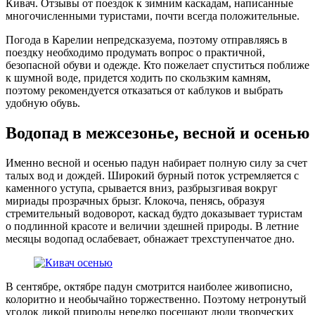
Кивач. Отзывы от поездок к зимним каскадам, написанные
многочисленными туристами, почти всегда положительные.
Погода в Карелии непредсказуема, поэтому отправляясь в
поездку необходимо продумать вопрос о практичной,
безопасной обуви и одежде. Кто пожелает спуститься поближе
к шумной воде, придется ходить по скользким камням,
поэтому рекомендуется отказаться от каблуков и выбрать
удобную обувь.
Водопад в межсезонье, весной и осенью
Именно весной и осенью падун набирает полную силу за счет
талых вод и дождей. Широкий бурный поток устремляется с
каменного уступа, срывается вниз, разбрызгивая вокруг
мириады прозрачных брызг. Клокоча, пенясь, образуя
стремительный водоворот, каскад будто доказывает туристам
о подлинной красоте и величии здешней природы. В летние
месяцы водопад ослабевает, обнажает трехступенчатое дно.
В сентябре, октябре падун смотрится наиболее живописно,
колоритно и необычайно торжественно. Поэтому нетронутый
уголок дикой природы нередко посещают люди творческих