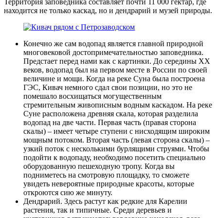
Территория заповедника составляет почти 11 000 гектар, где
находится не только каскад, но и дендрарий и музей природы.
Конечно же сам водопад является главной природной
многовековой достопримечательностью заповедника.
Предстает перед нами как с картинки. До середины XX
веков, водопад был на первом месте в России по своей
величине и мощи. Когда на реке Суна была построена
ГЭС, Кивач немного сдал свои позиции, но это не
помешало восхищаться могущественным
стремительным живописным водным каскадом. На реке
Суне расположена древняя скала, которая разделила
водопад на две части. Первая часть (правая сторона
скалы) – имеет четыре ступени с нисходящим широким
мощным потоком. Вторая часть (левая сторона скалы) –
узкий поток с несколькими бурлящими струями. Чтобы
подойти к водопаду, необходимо посетить специально
оборудованную пешеходную тропу. Когда вы
подниметесь на смотровую площадку, то сможете
увидеть невероятные природные красоты, которые
откроются сию же минуту.
Дендрарий. Здесь растут как редкие для Карелии
растения, так и типичные. Среди деревьев и