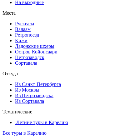
На выходные
Места
Рускеала
Валаам
Ретропоезд
Кижи
Ладожские шхеры
Остров Койонсаари
Петрозаводск
Сортавала
Откуда
Из Санкт-Петербурга
Из Москвы
Из Петрозаводска
Из Сортавала
Тематические
Летние туры в Карелию
Все туры в Карелию