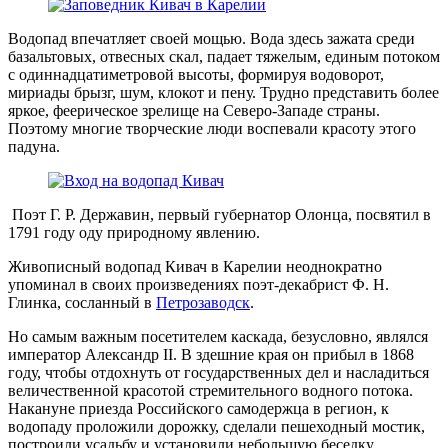
Водопад впечатляет своей мощью. Вода здесь зажата среди
базальтовых, отвесных скал, падает тяжелым, единым потоком
с одиннадцатиметровой высоты, формируя водоворот,
мириады брызг, шум, клокот и пену. Трудно представить более
яркое, феерическое зрелище на Северо-Западе страны.
Поэтому многие творческие люди воспевали красоту этого
падуна.
Поэт Г. Р. Державин, первый губернатор Олонца, посвятил в
1791 году оду природному явлению.
Живописный водопад Кивач в Карелии неоднократно
упоминал в своих произведениях поэт-декабрист Ф. Н.
Глинка, сосланный в
Петрозаводск
.
Но самым важным посетителем каскада, безусловно, являлся
император Александр II. В здешние края он прибыл в 1868
году, чтобы отдохнуть от государственных дел и насладиться
величественной красотой стремительного водного потока.
Накануне приезда Российского самодержца в регион, к
водопаду проложили дорожку, сделали пешеходный мостик,
построили усадьбу и установили небольшую беседку.