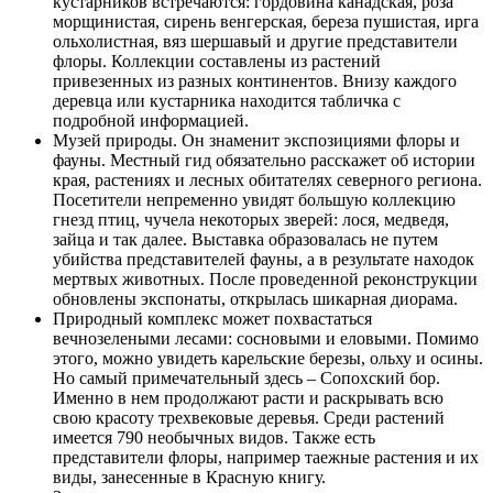
кустарников встречаются: гордовина канадская, роза
морщинистая, сирень венгерская, береза пушистая, ирга
ольхолистная, вяз шершавый и другие представители
флоры. Коллекции составлены из растений
привезенных из разных континентов. Внизу каждого
деревца или кустарника находится табличка с
подробной информацией.
Музей природы. Он знаменит экспозициями флоры и
фауны. Местный гид обязательно расскажет об истории
края, растениях и лесных обитателях северного региона.
Посетители непременно увидят большую коллекцию
гнезд птиц, чучела некоторых зверей: лося, медведя,
зайца и так далее. Выставка образовалась не путем
убийства представителей фауны, а в результате находок
мертвых животных. После проведенной реконструкции
обновлены экспонаты, открылась шикарная диорама.
Природный комплекс может похвастаться
вечнозелеными лесами: сосновыми и еловыми. Помимо
этого, можно увидеть карельские березы, ольху и осины.
Но самый примечательный здесь – Сопохский бор.
Именно в нем продолжают расти и раскрывать всю
свою красоту трехвековые деревья. Среди растений
имеется 790 необычных видов. Также есть
представители флоры, например таежные растения и их
виды, занесенные в Красную книгу.