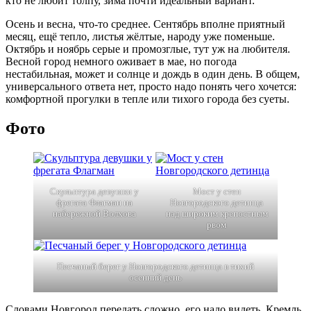
кто не любит толпу, зима почти идеальный вариант.
Осень и весна, что-то среднее. Сентябрь вполне приятный
месяц, ещё тепло, листья жёлтые, народу уже поменьше.
Октябрь и ноябрь серые и промозглые, тут уж на любителя.
Весной город немного оживает в мае, но погода
нестабильная, может и солнце и дождь в один день. В общем,
универсального ответа нет, просто надо понять чего хочется:
комфортной прогулки в тепле или тихого города без суеты.
Фото
Скульптура девушки у
Мост у стен
фрегата Флагман на
Новгородского детинца
набережной Волхова
над широким крепостным
рвом
Песчаный берег у Новгородского детинца в тихий
осенний день
Словами Новгород передать сложно, его надо видеть. Кремль