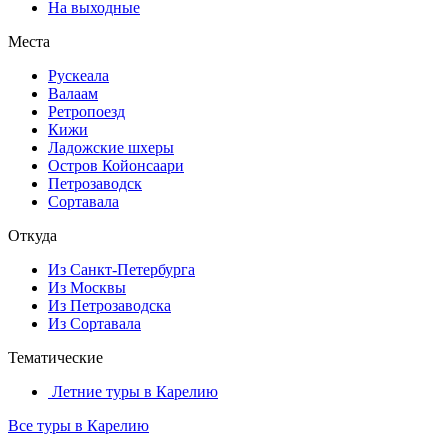
На выходные
Места
Рускеала
Валаам
Ретропоезд
Кижи
Ладожские шхеры
Остров Койонсаари
Петрозаводск
Сортавала
Откуда
Из Санкт-Петербурга
Из Москвы
Из Петрозаводска
Из Сортавала
Тематические
Летние туры в Карелию
Все туры в Карелию