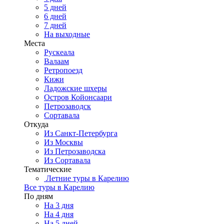
5 дней
6 дней
7 дней
На выходные
Места
Рускеала
Валаам
Ретропоезд
Кижи
Ладожские шхеры
Остров Койонсаари
Петрозаводск
Сортавала
Откуда
Из Санкт-Петербурга
Из Москвы
Из Петрозаводска
Из Сортавала
Тематические
Летние туры в Карелию
Все туры в Карелию
По дням
На 3 дня
На 4 дня
На 5 дней