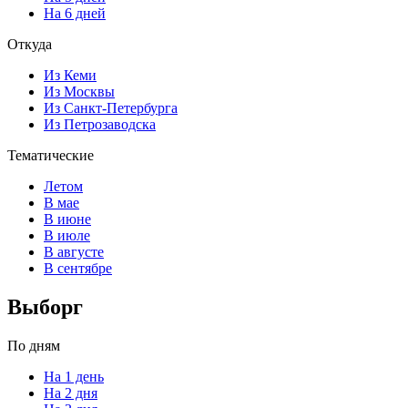
На 6 дней
Откуда
Из Кеми
Из Москвы
Из Санкт-Петербурга
Из Петрозаводска
Тематические
Летом
В мае
В июне
В июле
В августе
В сентябре
Выборг
По дням
На 1 день
На 2 дня