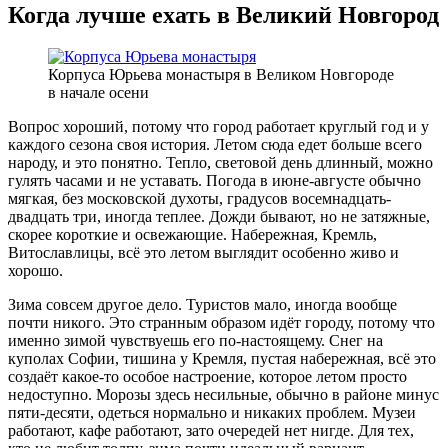
Когда лучше ехать в Великий Новгород
Корпуса Юрьева монастыря в Великом Новгороде
в начале осени
Вопрос хороший, потому что город работает круглый год и у
каждого сезона своя история. Летом сюда едет больше всего
народу, и это понятно. Тепло, световой день длинный, можно
гулять часами и не уставать. Погода в июне-августе обычно
мягкая, без московской духоты, градусов восемнадцать-
двадцать три, иногда теплее. Дожди бывают, но не затяжные,
скорее короткие и освежающие. Набережная, Кремль,
Витославлицы, всё это летом выглядит особенно живо и
хорошо.
Зима совсем другое дело. Туристов мало, иногда вообще
почти никого. Это странным образом идёт городу, потому что
именно зимой чувствуешь его по-настоящему. Снег на
куполах Софии, тишина у Кремля, пустая набережная, всё это
создаёт какое-то особое настроение, которое летом просто
недоступно. Морозы здесь несильные, обычно в районе минус
пяти-десяти, одеться нормально и никаких проблем. Музеи
работают, кафе работают, зато очередей нет нигде. Для тех,