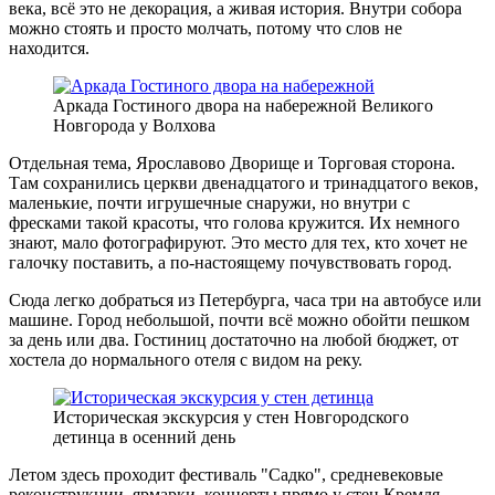
века, всё это не декорация, а живая история. Внутри собора
можно стоять и просто молчать, потому что слов не
находится.
Аркада Гостиного двора на набережной Великого
Новгорода у Волхова
Отдельная тема, Ярославово Дворище и Торговая сторона.
Там сохранились церкви двенадцатого и тринадцатого веков,
маленькие, почти игрушечные снаружи, но внутри с
фресками такой красоты, что голова кружится. Их немного
знают, мало фотографируют. Это место для тех, кто хочет не
галочку поставить, а по-настоящему почувствовать город.
Сюда легко добраться из Петербурга, часа три на автобусе или
машине. Город небольшой, почти всё можно обойти пешком
за день или два. Гостиниц достаточно на любой бюджет, от
хостела до нормального отеля с видом на реку.
Историческая экскурсия у стен Новгородского
детинца в осенний день
Летом здесь проходит фестиваль "Садко", средневековые
реконструкции, ярмарки, концерты прямо у стен Кремля.