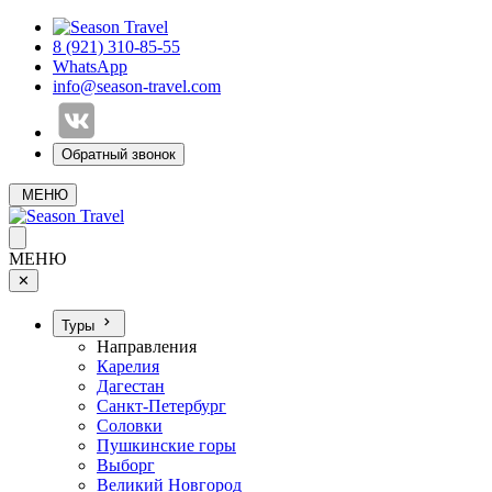
8 (921) 310-85-55
WhatsApp
info@season-travel.com
Обратный звонок
МЕНЮ
МЕНЮ
✕
Туры
Направления
Карелия
Дагестан
Санкт-Петербург
Соловки
Пушкинские горы
Выборг
Великий Новгород