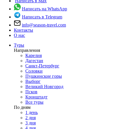
Написать в Max
Написать на WhatsApp
Написать в Telegram
info@season-travel.com
Контакты
О нас
Туры
Направления
Карелия
Дагестан
Санкт-Петербург
Соловки
Пушкинские горы
Выборг
Великий Новгород
Псков
Кронштадт
Все туры
По дням
1 день
2 дня
3 дня
4 дня