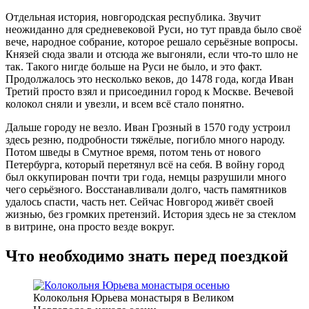
Отдельная история, новгородская республика. Звучит
неожиданно для средневековой Руси, но тут правда было своё
вече, народное собрание, которое решало серьёзные вопросы.
Князей сюда звали и отсюда же выгоняли, если что-то шло не
так. Такого нигде больше на Руси не было, и это факт.
Продолжалось это несколько веков, до 1478 года, когда Иван
Третий просто взял и присоединил город к Москве. Вечевой
колокол сняли и увезли, и всем всё стало понятно.
Дальше городу не везло. Иван Грозный в 1570 году устроил
здесь резню, подробности тяжёлые, погибло много народу.
Потом шведы в Смутное время, потом тень от нового
Петербурга, который перетянул всё на себя. В войну город
был оккупирован почти три года, немцы разрушили много
чего серьёзного. Восстанавливали долго, часть памятников
удалось спасти, часть нет. Сейчас Новгород живёт своей
жизнью, без громких претензий. История здесь не за стеклом
в витрине, она просто везде вокруг.
Что необходимо знать перед поездкой
Колокольня Юрьева монастыря в Великом