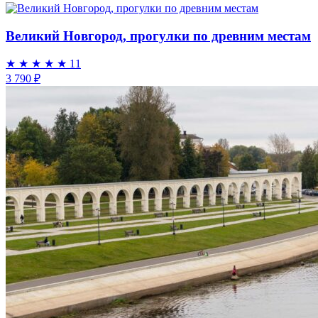
Великий Новгород, прогулки по древним местам
★
★
★
★
★
11
3 790 ₽