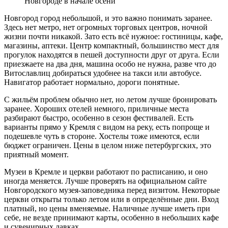
Новгороде в начале осени
Новгород город небольшой, и это важно понимать заранее.
Здесь нет метро, нет огромных торговых центров, ночной
жизни почти никакой. Зато есть всё нужное: гостиницы, кафе,
магазины, аптеки. Центр компактный, большинство мест для
прогулок находятся в пешей доступности друг от друга. Если
приезжаете на два дня, машина особо не нужна, разве что до
Витославлиц добираться удобнее на такси или автобусе.
Навигатор работает нормально, дороги понятные.
С жильём проблем обычно нет, но летом лучше бронировать
заранее. Хороших отелей немного, приличные места
разбирают быстро, особенно в сезон фестивалей. Есть
варианты прямо у Кремля с видом на реку, есть попроще и
подешевле чуть в стороне. Хостелы тоже имеются, если
бюджет ограничен. Цены в целом ниже петербургских, это
приятный момент.
Музеи в Кремле и церкви работают по расписанию, и оно
иногда меняется. Лучше проверять на официальном сайте
Новгородского музея-заповедника перед визитом. Некоторые
церкви открыты только летом или в определённые дни. Вход
платный, но цены вменяемые. Наличные лучше иметь при
себе, не везде принимают карты, особенно в небольших кафе
и сувенирных лавках.