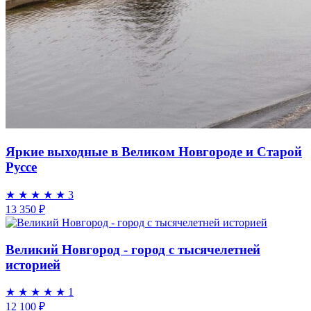
Яркие выходные в Великом Новгороде и Старой
Руссе
★
★
★
★
★
3
13 350 ₽
Великий Новгород - город с тысячелетней
историей
★
★
★
★
★
1
12 100 ₽