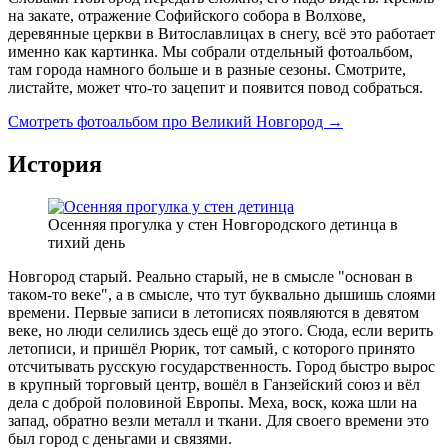
на закате, отражение Софийского собора в Волхове,
деревянные церкви в Витославлицах в снегу, всё это работает
именно как картинка. Мы собрали отдельный фотоальбом,
там города намного больше и в разные сезоны. Смотрите,
листайте, может что-то зацепит и появится повод собраться.
Смотреть фотоальбом про Великий Новгород →
История
Осенняя прогулка у стен Новгородского детинца в
тихий день
Новгород старый. Реально старый, не в смысле "основан в
таком-то веке", а в смысле, что тут буквально дышишь слоями
времени. Первые записи в летописях появляются в девятом
веке, но люди селились здесь ещё до этого. Сюда, если верить
летописи, и пришёл Рюрик, тот самый, с которого принято
отсчитывать русскую государственность. Город быстро вырос
в крупный торговый центр, вошёл в Ганзейский союз и вёл
дела с доброй половиной Европы. Меха, воск, кожа шли на
запад, обратно везли металл и ткани. Для своего времени это
был город с деньгами и связями.