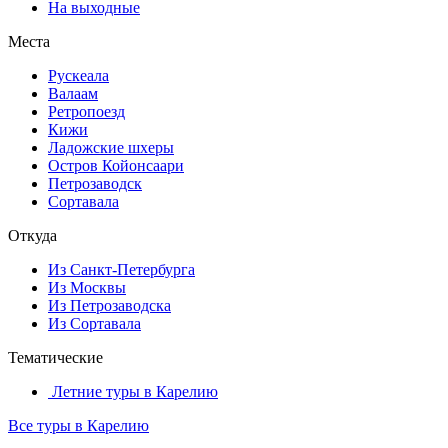
На выходные
Места
Рускеала
Валаам
Ретропоезд
Кижи
Ладожские шхеры
Остров Койонсаари
Петрозаводск
Сортавала
Откуда
Из Санкт-Петербурга
Из Москвы
Из Петрозаводска
Из Сортавала
Тематические
Летние туры в Карелию
Все туры в Карелию