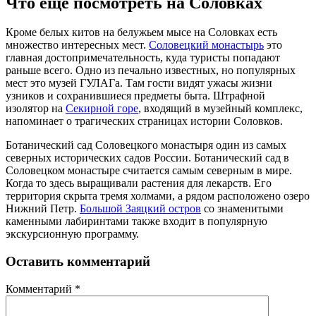
Что еще посмотреть на Соловках
Кроме белых китов на белужьем мысе на Соловках есть
множество интересных мест.
Соловецкий монастырь
это
главная достопримечательность, куда туристы попадают
раньше всего. Одно из печально известных, но популярных
мест это музей ГУЛАГа. Там гости видят ужасы жизни
узников и сохранившиеся предметы быта. Штрафной
изолятор на
Секирной горе
, входящий в музейный комплекс,
напоминает о трагических страницах истории Соловков.
Ботанический сад Соловецкого монастыря один из самых
северных исторических садов России. Ботанический сад в
Соловецком монастыре считается самым северным в мире.
Когда то здесь выращивали растения для лекарств. Его
территория скрыта тремя холмами, а рядом расположено озеро
Нижний Петр.
Большой Заяцкий остров
со знаменитыми
каменными лабиринтами также входит в популярную
экскурсионную программу.
Оставить комментарий
Комментарий
*