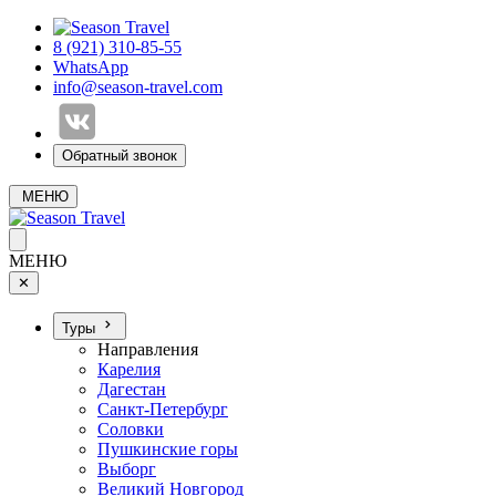
8 (921) 310-85-55
WhatsApp
info@season-travel.com
Обратный звонок
МЕНЮ
МЕНЮ
✕
Туры
Направления
Карелия
Дагестан
Санкт-Петербург
Соловки
Пушкинские горы
Выборг
Великий Новгород