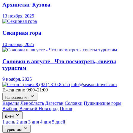
Архипелаг Кузова
13 ноября, 2025
Секирная гора
10 ноября, 2025
Соловки в августе - Что посмотреть, советы
туристам
9 ноября, 2025
8 (921) 310-85-55
info@season-travel.com
Ежедневно 9:00–21:00
Направления
Карелия
Ленобласть
Дагестан
Соловки
Пушкинские горы
Выборг
Великий Новгород
Псков
Дней
1 день
2 дня
3 дня
4 дня
5 дней
Туристам