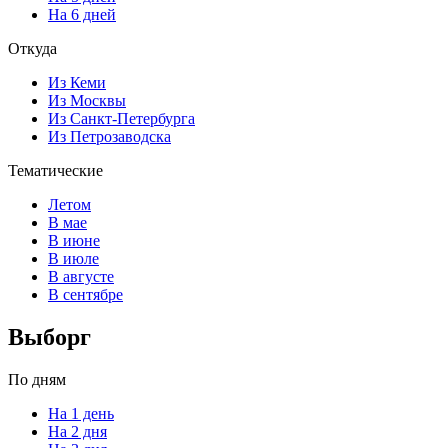
На 6 дней
Откуда
Из Кеми
Из Москвы
Из Санкт-Петербурга
Из Петрозаводска
Тематические
Летом
В мае
В июне
В июле
В августе
В сентябре
Выборг
По дням
На 1 день
На 2 дня