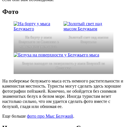
Фото
На борту у мыса
Золотый свет над мысом
Белужьего на Соловках в
Белужьим
мягком вечернем свете.
Белуха выходит на поверхность у мыса Белужий на
Соловках
На побережье белужьего мыса есть немного растительности и
каменистая местность. Туристы могут сделать здесь хорошие
фотографии пейзажей. Конечно, не обойдется без снимков
знаменитых белух в белом море. Иногда туристам везет
настолько сильно, что им удается сделать фото вместе с
белухой, гладя или обнимая ее.
Еще больше
фото про Мыс Белужий
.