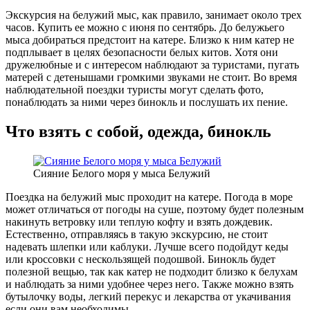
Экскурсия на белужий мыс, как правило, занимает около трех
часов. Купить ее можно с июня по сентябрь. До белужьего
мыса добираться предстоит на катере. Близко к ним катер не
подплывает в целях безопасности белых китов. Хотя они
дружелюбные и с интересом наблюдают за туристами, пугать
матерей с детенышами громкими звуками не стоит. Во время
наблюдательной поездки туристы могут сделать фото,
понаблюдать за ними через бинокль и послушать их пение.
Что взять с собой, одежда, бинокль
Сияние Белого моря у мыса Белужий
Поездка на белужий мыс проходит на катере. Погода в море
может отличаться от погоды на суше, поэтому будет полезным
накинуть ветровку или теплую кофту и взять дождевик.
Естественно, отправляясь в такую экскурсию, не стоит
надевать шлепки или каблуки. Лучше всего подойдут кеды
или кроссовки с нескользящей подошвой. Бинокль будет
полезной вещью, так как катер не подходит близко к белухам
и наблюдать за ними удобнее через него. Также можно взять
бутылочку воды, легкий перекус и лекарства от укачивания
если они вам необходимы.