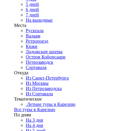
5 дней
6 дней
7 дней
На выходные
Места
Рускеала
Валаам
Ретропоезд
Кижи
Ладожские шхеры
Остров Койонсаари
Петрозаводск
Сортавала
Откуда
Из Санкт-Петербурга
Из Москвы
Из Петрозаводска
Из Сортавала
Тематические
Летние туры в Карелию
Все туры в Карелию
По дням
На 3 дня
На 4 дня
На 5 дней