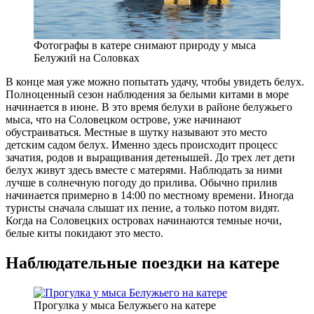
Фотографы в катере снимают природу у мыса
Белужий на Соловках
В конце мая уже можно попытать удачу, чтобы увидеть белух.
Полноценный сезон наблюдения за белыми китами в море
начинается в июне. В это время белухи в районе белужьего
мыса, что на Соловецком острове, уже начинают
обустраиваться. Местные в шутку называют это место
детским садом белух. Именно здесь происходит процесс
зачатия, родов и выращивания детенышей. До трех лет дети
белух живут здесь вместе с матерями. Наблюдать за ними
лучше в солнечную погоду до прилива. Обычно прилив
начинается примерно в 14:00 по местному времени. Иногда
туристы сначала слышат их пение, а только потом видят.
Когда на Соловецких островах начинаются темные ночи,
белые киты покидают это место.
Наблюдательные поездки на катере
Прогулка у мыса Белужьего на катере