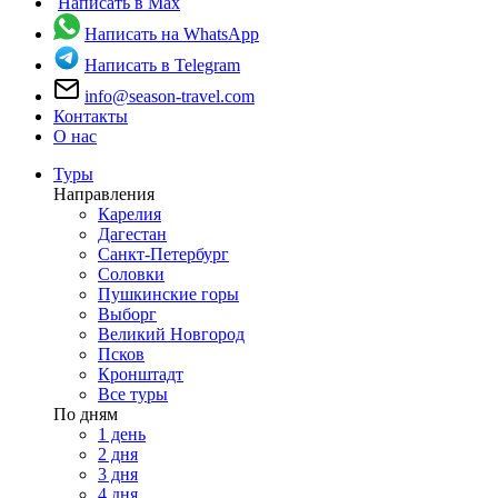
Написать в Max
Написать на WhatsApp
Написать в Telegram
info@season-travel.com
Контакты
О нас
Туры
Направления
Карелия
Дагестан
Санкт-Петербург
Соловки
Пушкинские горы
Выборг
Великий Новгород
Псков
Кронштадт
Все туры
По дням
1 день
2 дня
3 дня
4 дня