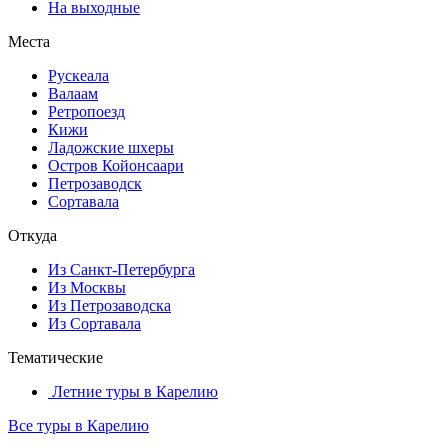
На выходные
Места
Рускеала
Валаам
Ретропоезд
Кижи
Ладожские шхеры
Остров Койонсаари
Петрозаводск
Сортавала
Откуда
Из Санкт-Петербурга
Из Москвы
Из Петрозаводска
Из Сортавала
Тематические
Летние туры в Карелию
Все туры в Карелию