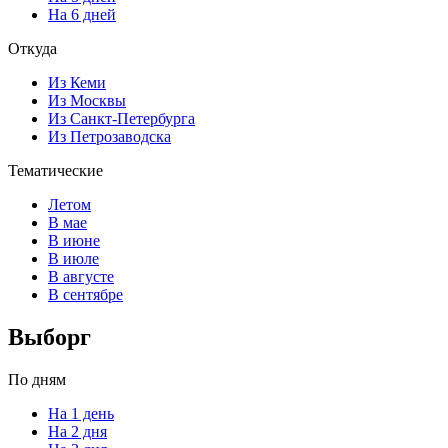
На 6 дней
Откуда
Из Кеми
Из Москвы
Из Санкт-Петербурга
Из Петрозаводска
Тематические
Летом
В мае
В июне
В июле
В августе
В сентябре
Выборг
По дням
На 1 день
На 2 дня