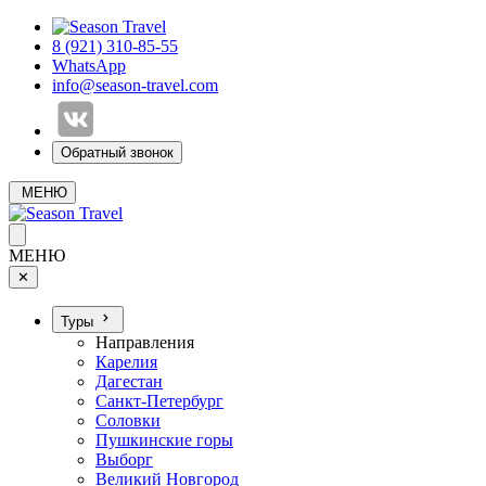
8 (921) 310-85-55
WhatsApp
info@season-travel.com
Обратный звонок
МЕНЮ
МЕНЮ
✕
Туры
Направления
Карелия
Дагестан
Санкт-Петербург
Соловки
Пушкинские горы
Выборг
Великий Новгород