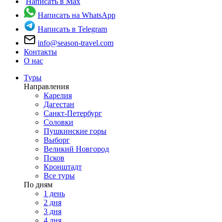
Написать в Max
Написать на WhatsApp
Написать в Telegram
info@season-travel.com
Контакты
О нас
Туры
Направления
Карелия
Дагестан
Санкт-Петербург
Соловки
Пушкинские горы
Выборг
Великий Новгород
Псков
Кронштадт
Все туры
По дням
1 день
2 дня
3 дня
4 дня