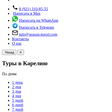
8 (921) 310-85-55
Написать в Max
Написать на WhatsApp
Написать в Telegram
info@season-travel.com
Контакты
О нас
Назад
✕
Туры в Карелию
По дням
1 день
2 дня
3 дня
4 дня
5 дней
6 дней
7 дней