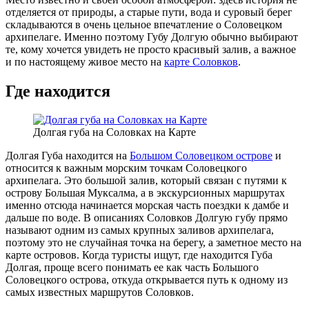
отделяется от природы, а старые пути, вода и суровый берег
складываются в очень цельное впечатление о Соловецком
архипелаге. Именно поэтому Губу Долгую обычно выбирают
те, кому хочется увидеть не просто красивый залив, а важное
и по настоящему живое место на
карте Соловков
.
Где находится
Долгая губа на Соловках на Карте
Долгая Губа находится на
Большом Соловецком острове
и
относится к важным морским точкам Соловецкого
архипелага. Это большой залив, который связан с путями к
острову Большая Муксалма, а в экскурсионных маршрутах
именно отсюда начинается морская часть поездки к дамбе и
дальше по воде. В описаниях Соловков Долгую губу прямо
называют одним из самых крупных заливов архипелага,
поэтому это не случайная точка на берегу, а заметное место на
карте островов. Когда туристы ищут, где находится Губа
Долгая, проще всего понимать ее как часть Большого
Соловецкого острова, откуда открывается путь к одному из
самых известных маршрутов Соловков.