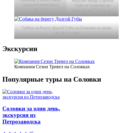
Морская звезда в Долгой
перед отправлением с
Губе на Соловках во
острова
время морской экскурсии
Собака на берегу Долгой Губы на Соловках во время
прогулки у воды
Экскурсии
Компания Сезон Тревел на Соловках
Популярные туры на Соловки
Соловки за один день,
экскурсия из
Петрозаводска