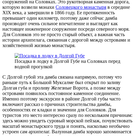
сооружений на Соловках. Это рукотворная каменная дорога,
которую возвели монахи
Соловецкого монастыря
в середине
XIX века, а завершили в 1866 году. Ее протяженность
превышает один километр, поэтому даже сейчас дамба
производит очень сильное впечатление и выглядит как
настоящее инженерное сооружение посреди северного моря.
Для Соловков это не просто старый объект, а важная часть
истории архипелага, связанная с дорогой между островами и
хозяйственной жизнью монастыря.
Посадка в лодку в Долгой Губе на Соловках перед
водной прогулкой
С Долгой губой эта дамба связана напрямую, потому что
раньше путь к Большой Муксалме был открыт по заливу
Долгая губа и проливу Железные Ворота, а позже между
островами появилось постоянное каменное соединение.
Именно поэтому экскурсии в районе Долгой губы часто
включают рассказ о причинах строительства дамбы,
особенностях ее кладки и значении для Соловков. Для
туристов это место интересно сразу по нескольким причинам:
здесь можно увидеть суровый морской пейзаж, почувствовать
масштаб монастырского труда и понять, насколько необычно
устроен сам архипелаг. Валунная дамба хорошо запоминается