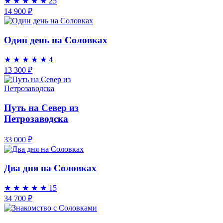
★
★
★
★
★
25
14 900 ₽
Один день на Соловках
★
★
★
★
★
4
13 300 ₽
Путь на Север из
Петрозаводска
33 000 ₽
Два дня на Соловках
★
★
★
★
★
15
34 700 ₽