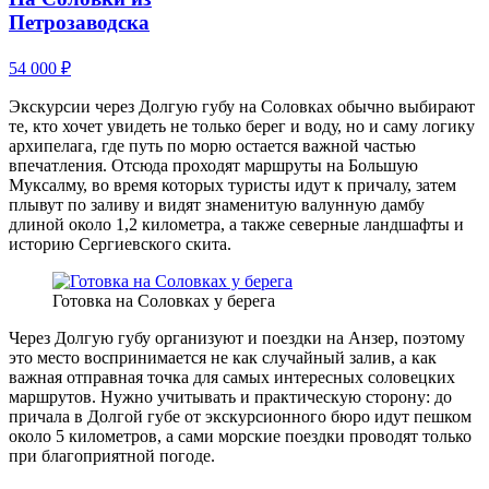
Петрозаводска
54 000 ₽
Экскурсии через Долгую губу на Соловках обычно выбирают
те, кто хочет увидеть не только берег и воду, но и саму логику
архипелага, где путь по морю остается важной частью
впечатления. Отсюда проходят маршруты на Большую
Муксалму, во время которых туристы идут к причалу, затем
плывут по заливу и видят знаменитую валунную дамбу
длиной около 1,2 километра, а также северные ландшафты и
историю Сергиевского скита.
Готовка на Соловках у берега
Через Долгую губу организуют и поездки на Анзер, поэтому
это место воспринимается не как случайный залив, а как
важная отправная точка для самых интересных соловецких
маршрутов. Нужно учитывать и практическую сторону: до
причала в Долгой губе от экскурсионного бюро идут пешком
около 5 километров, а сами морские поездки проводят только
при благоприятной погоде.