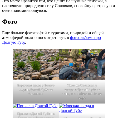
Это место нравится тем, кто ценит не шумные пейзажи, а
настоящую природную силу Соловков, спокойную, строгую и
очень запоминающуюся.
Фото
Еще больше фотографий с туритами, природой и общей
атмосферой можно посмотреть тут, в
фотоальбоме про
Долгую Губу
.
Береговая трава у Белого
Ужин на Соловках у
моря в Долгой Губе на
костра в Долгой Губе из
Соловках
того, что поймали в Белом
море
Причал в Долгой Губе на
Соловках у Белого моря