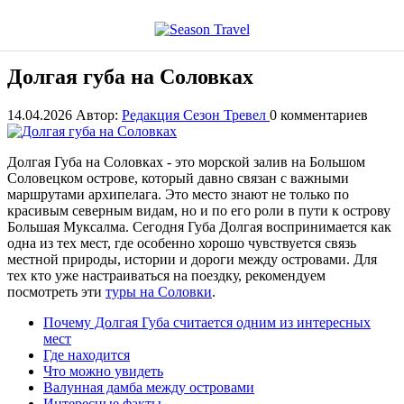
Главная
›
Блог
›
Соловки
›
Достопримечательности Соловков
›
Долгая губа на Соловках
Долгая губа на Соловках
14.04.2026
Автор:
Редакция Сезон Тревел
0 комментариев
Долгая Губа на Соловках - это морской залив на Большом
Соловецком острове, который давно связан с важными
маршрутами архипелага. Это место знают не только по
красивым северным видам, но и по его роли в пути к острову
Большая Муксалма. Сегодня Губа Долгая воспринимается как
одна из тех мест, где особенно хорошо чувствуется связь
местной природы, истории и дороги между островами. Для
тех кто уже настраиваться на поездку, рекомендуем
посмотреть эти
туры на Соловки
.
Почему Долгая Губа считается одним из интересных
мест
Где находится
Что можно увидеть
Валунная дамба между островами
Интересные факты