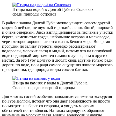
Птицы над водой в Долгой Губе на Соловках
среди природы островов
В районе залива Долгой Губы можно увидеть совсем другой
морской пейзаж, не шумный и резкий, а спокойный, широкий
и очень северный. Здесь взгляд цепляется за песчаные участки
берега, каменистые гряды, небольшие острова и мелководье,
через которое хорошо читается жизнь Белого моря. Во время
прогулки по заливу туристы нередко рассматривают
водоросли, морских звезд и мидий, потому что на неглубокой
воде подводный мир заметен намного лучше, чем в других
местах. За это Губу Долгую и любят: сюда едут не только ради
дороги по воде, но и ради самого ощущения живого морского
пространства, где природа видна совсем близко.
Птица на камнях у воды в Долгой Губе на
Соловках среди северной природы
Для многих гостей особенно запоминается именно экскурсия
по Губе Долгой, потому что она дает возможность не просто
посмотреть на берег со стороны, а увидеть морских
обитателей почти вблизи. На таких маршрутах обращают
внимание на морских звезд, мидий, водоросли и другие