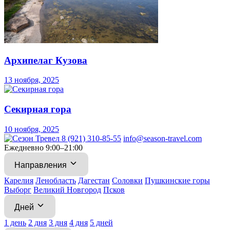
Архипелаг Кузова
13 ноября, 2025
Секирная гора
10 ноября, 2025
8 (921) 310-85-55
info@season-travel.com
Ежедневно 9:00–21:00
Направления
Карелия
Ленобласть
Дагестан
Соловки
Пушкинские горы
Выборг
Великий Новгород
Псков
Дней
1 день
2 дня
3 дня
4 дня
5 дней