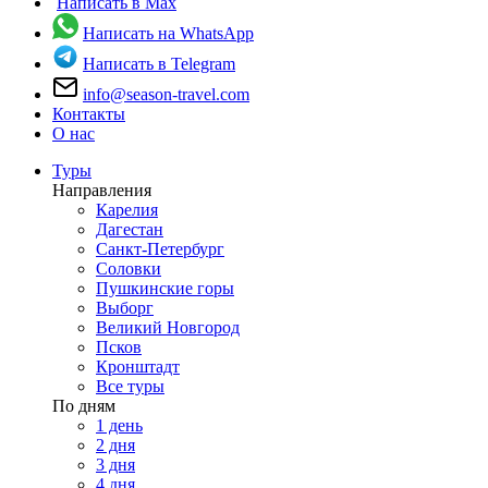
Написать в Max
Написать на WhatsApp
Написать в Telegram
info@season-travel.com
Контакты
О нас
Туры
Направления
Карелия
Дагестан
Санкт-Петербург
Соловки
Пушкинские горы
Выборг
Великий Новгород
Псков
Кронштадт
Все туры
По дням
1 день
2 дня
3 дня
4 дня