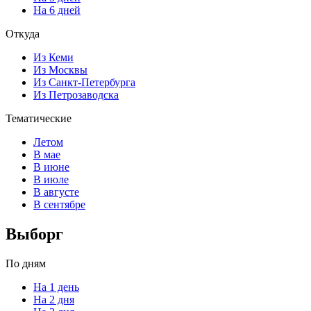
На 6 дней
Откуда
Из Кеми
Из Москвы
Из Санкт-Петербурга
Из Петрозаводска
Тематические
Летом
В мае
В июне
В июле
В августе
В сентябре
Выборг
По дням
На 1 день
На 2 дня