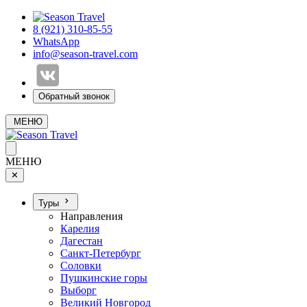
8 (921) 310-85-55
WhatsApp
info@season-travel.com
Обратный звонок
МЕНЮ
МЕНЮ
✕
Туры
Направления
Карелия
Дагестан
Санкт-Петербург
Соловки
Пушкинские горы
Выборг
Великий Новгород