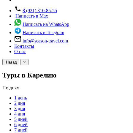
8 (921) 310-85-55
Написать в Max
Написать на WhatsApp
Написать в Telegram
info@season-travel.com
Контакты
О нас
Назад
✕
Туры в Карелию
По дням
1 день
2 дня
3 дня
4 дня
5 дней
6 дней
7 дней