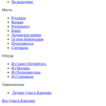
На выходные
Места
Рускеала
Валаам
Ретропоезд
Кижи
Ладожские шхеры
Остров Койонсаари
Петрозаводск
Сортавала
Откуда
Из Санкт-Петербурга
Из Москвы
Из Петрозаводска
Из Сортавала
Тематические
Летние туры в Карелию
Все туры в Карелию